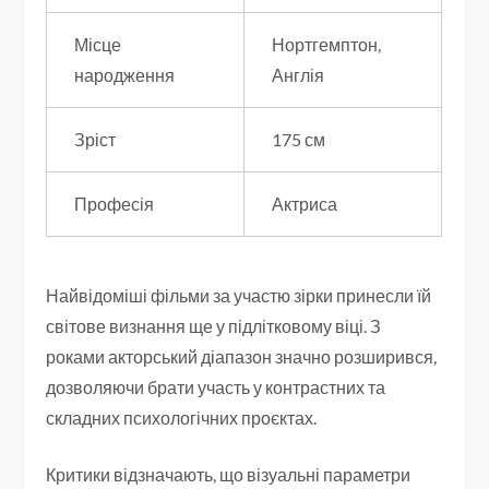
Місце
Нортгемптон,
народження
Англія
Зріст
175 см
Професія
Актриса
Найвідоміші фільми за участю зірки принесли їй
світове визнання ще у підлітковому віці. З
роками акторський діапазон значно розширився,
дозволяючи брати участь у контрастних та
складних психологічних проєктах.
Критики відзначають, що візуальні параметри