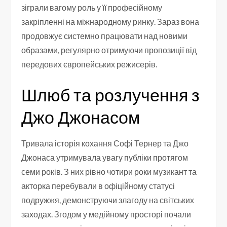
зіграли вагому роль у її професійному
закріпленні на міжнародному ринку. Зараз вона
продовжує системно працювати над новими
образами, регулярно отримуючи пропозиції від
передових європейських режисерів.
Шлюб та розлучення з
Джо Джонасом
Тривала історія кохання Софі Тернер та Джо
Джонаса утримувала увагу публіки протягом
семи років. З них рівно чотири роки музикант та
акторка перебували в офіційному статусі
подружжя, демонструючи злагоду на світських
заходах. Згодом у медійному просторі почали