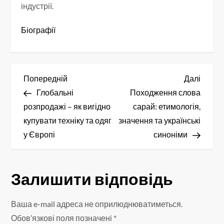
індустрії.
Біографії
Н
Попередній
Насту
Попередній
Далі
запис
запис
Глобальні
Походження слова
а
розпродажі – як вигідно
сарай: етимологія,
в
купувати техніку та одяг
значення та українські
у Європі
синоніми
і
г
Залишити відповідь
а
Ваша e-mail адреса не оприлюднюватиметься.
ц
Обов’язкові поля позначені
*