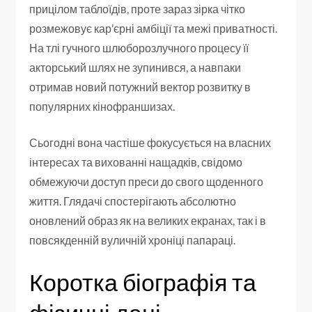
прицілом таблоїдів, проте зараз зірка чітко
розмежовує кар’єрні амбіції та межі приватності.
На тлі гучного шлюборозлучного процесу її
акторський шлях не зупинився, а навпаки
отримав новий потужний вектор розвитку в
популярних кінофраншизах.
Сьогодні вона частіше фокусується на власних
інтересах та вихованні нащадків, свідомо
обмежуючи доступ преси до свого щоденного
життя. Глядачі спостерігають абсолютно
оновлений образ як на великих екранах, так і в
повсякденній вуличній хроніці папараці.
Коротка біографія та