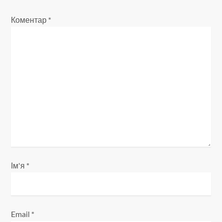
і
Коментар
*
я
з
а
п
и
с
і
Ім'я
*
в
Email
*