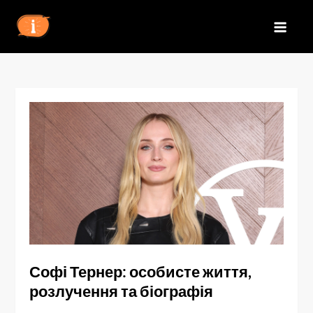
Перейти
до
IZN
вмісту
Софі Тернер: особисте життя,
розлучення та біографія