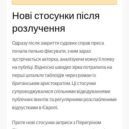
Нові стосунки після
розлучення
Одразу після закриття судових справ преса
почала пильно фіксувати, з ким зараз
зустрічається акторка, аналізуючи кожну її появу
на публіці. Відносно швидко зірка потрапила на
перші шпальти таблоїдів через роман із
британським аристократом. Ці стосунки
супроводжувалися спільними відвідуваннями
публічних івентів та регулярними розслабленими
відпустками в Європі.
Проте нові стосунки актриси з Перегріном