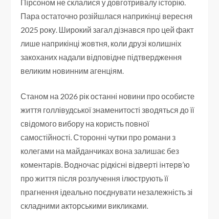
Пірсоном не склалися у довготривалу історію.
Пара остаточно розійшлася наприкінці вересня
2025 року. Широкий загал дізнався про цей факт
лише наприкінці жовтня, коли друзі колишніх
закоханих надали відповідне підтвердження
великим новинним агенціям.
Станом на 2026 рік останні новини про особисте
життя голлівудської знаменитості зводяться до її
свідомого вибору на користь повної
самостійності. Сторонні чутки про романи з
колегами на майданчиках вона залишає без
коментарів. Водночас рідкісні відверті інтерв’ю
про життя після розлучення ілюструють її
прагнення ідеально поєднувати незалежність зі
складними акторськими викликами.