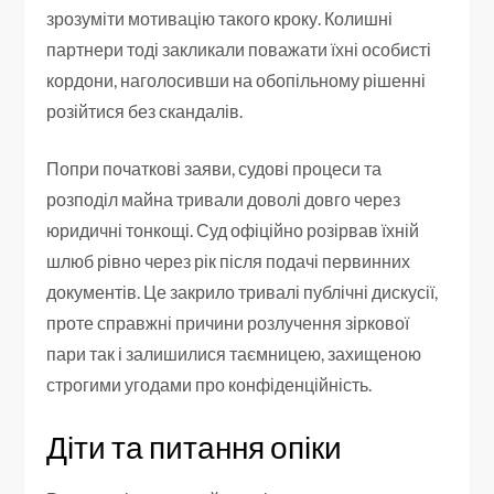
зрозуміти мотивацію такого кроку. Колишні
партнери тоді закликали поважати їхні особисті
кордони, наголосивши на обопільному рішенні
розійтися без скандалів.
Попри початкові заяви, судові процеси та
розподіл майна тривали доволі довго через
юридичні тонкощі. Суд офіційно розірвав їхній
шлюб рівно через рік після подачі первинних
документів. Це закрило тривалі публічні дискусії,
проте справжні причини розлучення зіркової
пари так і залишилися таємницею, захищеною
строгими угодами про конфіденційність.
Діти та питання опіки