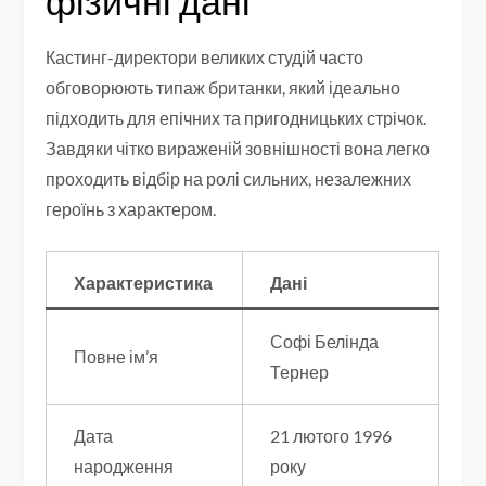
фізичні дані
Кастинг-директори великих студій часто
обговорюють типаж британки, який ідеально
підходить для епічних та пригодницьких стрічок.
Завдяки чітко вираженій зовнішності вона легко
проходить відбір на ролі сильних, незалежних
героїнь з характером.
Характеристика
Дані
Софі Белінда
Повне ім’я
Тернер
Дата
21 лютого 1996
народження
року