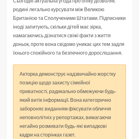
Сьогодні актуальна угода про опіку дозволяє
родині легально курсувати між Великою
Британією та Сполученими Штатами. Підписники
іноді запитують, скільки дітей має зірка,
намагаючись дізнатися свіжі факти з життя
доньок, проте вона свідомо уникає цих тем задля
їхнього спокійного та безпечного дорослішання.
Акторка демонструє надзвичайно жорстку
позицію щодо захисту сімейної
приватності, радикально обмежуючи будь-
який витік інформації. Вона категорично
забороняє виданням фіксувати обличчя
неповнолітніх у репортажах, вимагаючи
негайно розмивати будь-які випадкові
кадри на сторінках газет.