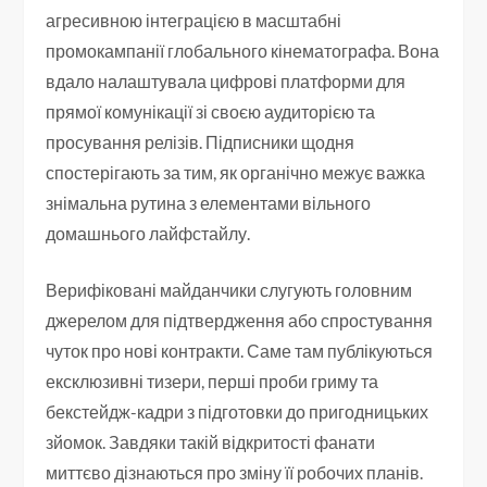
агресивною інтеграцією в масштабні
промокампанії глобального кінематографа. Вона
вдало налаштувала цифрові платформи для
прямої комунікації зі своєю аудиторією та
просування релізів. Підписники щодня
спостерігають за тим, як органічно межує важка
знімальна рутина з елементами вільного
домашнього лайфстайлу.
Верифіковані майданчики слугують головним
джерелом для підтвердження або спростування
чуток про нові контракти. Саме там публікуються
ексклюзивні тизери, перші проби гриму та
бекстейдж-кадри з підготовки до пригодницьких
зйомок. Завдяки такій відкритості фанати
миттєво дізнаються про зміну її робочих планів.