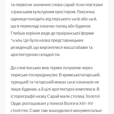
та первісне значення слова сарай тісно пов’язані
з іранським культурним простором. Лексична
одиниця походить від перського sarāi або sarā,
що в перекладі означає палац або будинок.
Глибше коріння веде до праіранської форми
*sraða. Це була назва представницьких
резиденцій, що вирізнялися масштабами та
архітектурною складністю.
До слов’янських мов термін потрапив через
тюркське посередництво. В кримськотатарській,
турецькій та татарській мовах sarai означало не
лише будинки, а й цілі архітектурні комплекси. В
історіографії назву Сарай мали столиці Золотої
Орди, розташовані у пониззі Волги в XIII–XV
століттях. Саме там знаходилися монументальні