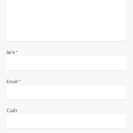
п
и
с
і
Ім'я
*
в
Email
*
Сайт