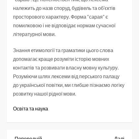
належить до назв споруд, будівель та об’єктів
просторового характеру. Форма “сарая” є
помилковою і не відповідає нормам сучасної
літературної мови.
Знання етимології та граматики цього слова
допомагає краще розуміти історію мовних
контактів та розвивати власну мовну культуру.
Розуміючи шлях лексеми від перського палацу
до української повітки, ми глибше пізнаємо логіку
розвитку нашої рідної мови.
Освіта та наука
Попередній
Насту
Попередній
Далі