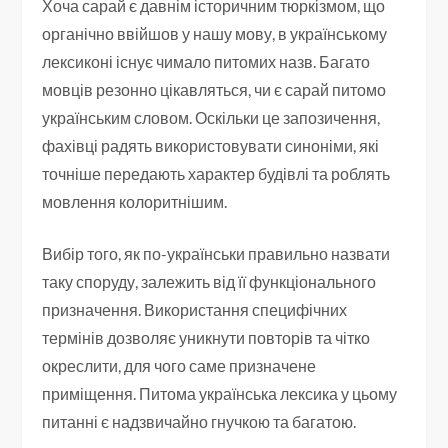
Хоча сарай є давнім історичним тюркізмом, що
органічно ввійшов у нашу мову, в українському
лексиконі існує чимало питомих назв. Багато
мовців резонно цікавляться, чи є сарай питомо
українським словом. Оскільки це запозичення,
фахівці радять використовувати синоніми, які
точніше передають характер будівлі та роблять
мовлення колоритнішим.
Вибір того, як по-українськи правильно назвати
таку споруду, залежить від її функціонального
призначення. Використання специфічних
термінів дозволяє уникнути повторів та чітко
окреслити, для чого саме призначене
приміщення. Питома українська лексика у цьому
питанні є надзвичайно гнучкою та багатою.