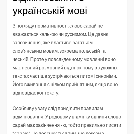
українській мові
З погляду нормативності, слово сарай не
вважається калькою чи русизмом. Це давнє
запозичення, яке властиве багатьом
слов’янським мовам, зокрема польській та
чеській. Проте у повсякденному мовленні воно
має певний розмовний відтінок, тому в художніх
текстах частіше зустрічаються питомі синоніми.
Його вживання є цілком прийнятним, якщо воно
відповідає контексту.
Особливу увагу слід приділити правилам
відмінювання. У родовому відмінку однини слово
сарай має закінчення -ю, тобто правильно писати
“сараю”. Це пояснюється тим, що лексема