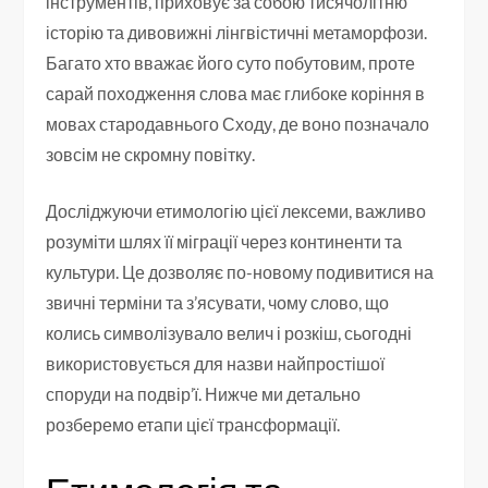
інструментів, приховує за собою тисячолітню
історію та дивовижні лінгвістичні метаморфози.
Багато хто вважає його суто побутовим, проте
сарай походження слова має глибоке коріння в
мовах стародавнього Сходу, де воно позначало
зовсім не скромну повітку.
Досліджуючи етимологію цієї лексеми, важливо
розуміти шлях її міграції через континенти та
культури. Це дозволяє по-новому подивитися на
звичні терміни та з’ясувати, чому слово, що
колись символізувало велич і розкіш, сьогодні
використовується для назви найпростішої
споруди на подвір’ї. Нижче ми детально
розберемо етапи цієї трансформації.