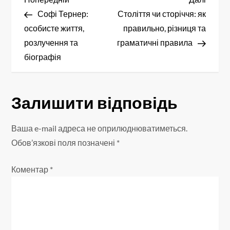
Н
запис
запис
Софі Тернер:
Століття чи сторіччя: як
а
особисте життя,
правильно, різниця та
в
розлучення та
граматичні правила
біографія
і
г
Залишити відповідь
а
Ваша e-mail адреса не оприлюднюватиметься.
ц
Обов’язкові поля позначені
*
і
Коментар
*
я
з
а