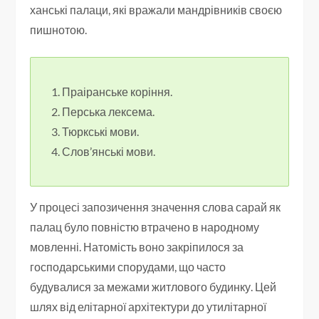
ханські палаци, які вражали мандрівників своєю
пишнотою.
Праіранське коріння.
Перська лексема.
Тюркські мови.
Слов’янські мови.
У процесі запозичення значення слова сарай як
палац було повністю втрачено в народному
мовленні. Натомість воно закріпилося за
господарськими спорудами, що часто
будувалися за межами житлового будинку. Цей
шлях від елітарної архітектури до утилітарної