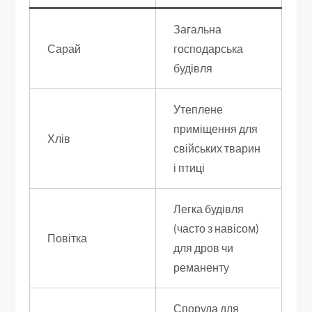
Загальна
Сарай
господарська
будівля
Утеплене
приміщення для
Хлів
свійських тварин
і птиці
Легка будівля
(часто з навісом)
Повітка
для дров чи
реманенту
Споруда для