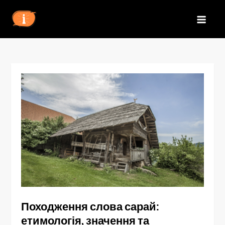
Перейти
до
IZN
вмісту
Походження слова сарай:
етимологія, значення та