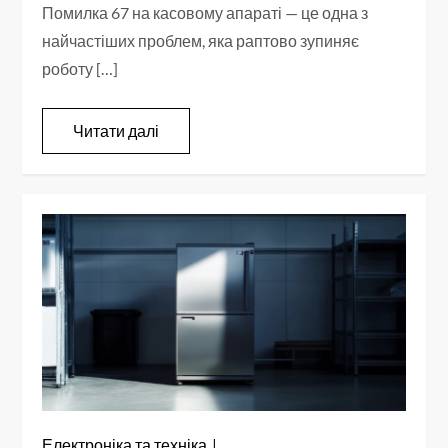
Помилка 67 на касовому апараті — це одна з
найчастіших проблем, яка раптово зупиняє
роботу […]
Читати далі
Електроніка та техніка