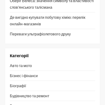
з
Оберіг Велеса: значення символу та властивості
слов’янського талісмана
а
Де вигідно купувати побутову хімію: перелік
п
онлайн-магазинів
и
Переваги ультрафіолетового друку
с
і
Категорії
в
Авто та мото
Бізнес і фінанси
Біографії
Будівництво та ремонт