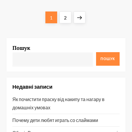
П
Сторінка
Сторінка
Наступна
1
2
а
сторінка
г
Пошук
і
ПОШУК
н
а
Недавні записи
ц
Як почистити праску від накипу та нагару в
і
домашніх умовах
я
Почему дети любят играть со слаймами