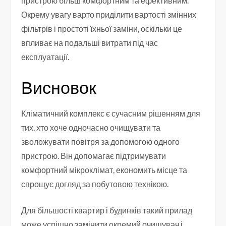
пристрою більш комфортним та ефективним.
Окрему увагу варто приділити вартості змінних
фільтрів і простоті їхньої заміни, оскільки це
впливає на подальші витрати під час
експлуатації.
Висновок
Кліматичний комплекс є сучасним рішенням для
тих, хто хоче одночасно очищувати та
зволожувати повітря за допомогою одного
пристрою. Він допомагає підтримувати
комфортний мікроклімат, економить місце та
спрощує догляд за побутовою технікою.
Для більшості квартир і будинків такий прилад
може успішно замінити окремий очищувач і