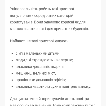
Універсальність робить такі пристрої
популярними серед різних категорій
користувачів. Вони однаково корисні як для
міських квартир, так і для приватних будинків.
Найчастіше такі пристрої купують:
сім’ї з маленькими дітьми;
люди, які страждають на алергію;
власники домашніх тварин;
мешканці великих міст;
працівники домашніх офісів;
власники квартир із сухим повітрям взимку.
Для цих категорій користувачів якість повітря
має особливе значення. Тому комплексний підхід