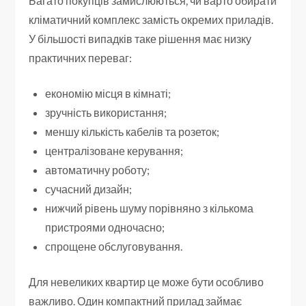
Багато покупців замислюються, чи варто обирати
кліматичний комплекс замість окремих приладів.
У більшості випадків таке рішення має низку
практичних переваг:
економію місця в кімнаті;
зручність використання;
меншу кількість кабелів та розеток;
централізоване керування;
автоматичну роботу;
сучасний дизайн;
нижчий рівень шуму порівняно з кількома
пристроями одночасно;
спрощене обслуговування.
Для невеликих квартир це може бути особливо
важливо. Один компактний прилад займає