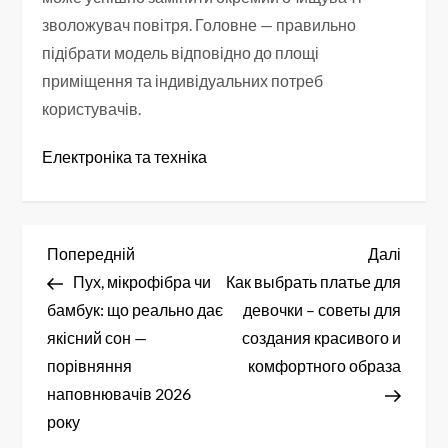
зволожувач повітря. Головне — правильно
підібрати модель відповідно до площі
приміщення та індивідуальних потреб
користувачів.
Електроніка та техніка
Н
Попередній
Насту
Попередній
Далі
запис
запис
Пух, мікрофібра чи
Как выбрать платье для
а
бамбук: що реально дає
девочки – советы для
в
якісний сон —
создания красивого и
порівняння
комфортного образа
і
наповнювачів 2026
року
г