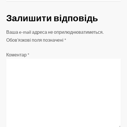
а
Залишити відповідь
ц
і
Ваша e-mail адреса не оприлюднюватиметься.
Обов’язкові поля позначені
*
я
Коментар
*
з
а
п
и
с
і