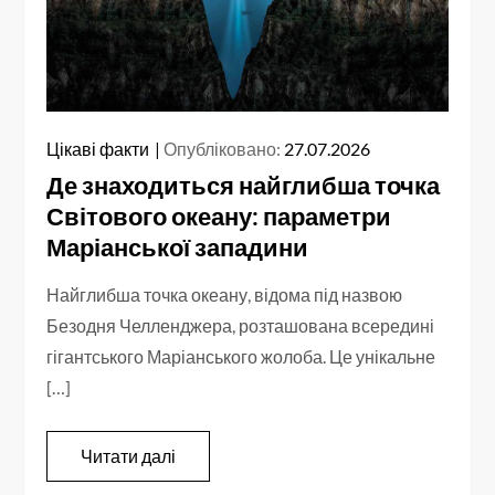
Цікаві факти
Опубліковано:
27.07.2026
Де знаходиться найглибша точка
Світового океану: параметри
Маріанської западини
Найглибша точка океану, відома під назвою
Безодня Челленджера, розташована всередині
гігантського Маріанського жолоба. Це унікальне
[…]
Читати далі