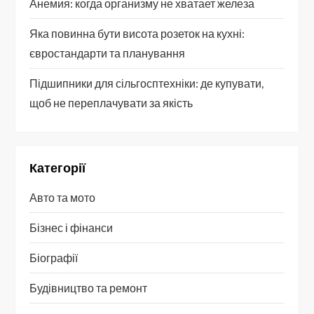
Анемия: когда организму не хватает железа
а
Яка повинна бути висота розеток на кухні:
п
євростандарти та планування
и
Підшипники для сільгосптехніки: де купувати,
с
щоб не переплачувати за якість
і
в
Категорії
Авто та мото
Бізнес і фінанси
Біографії
Будівництво та ремонт