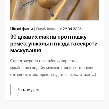
Цікаві факти
Опубліковано:
29.04.2026
30 цікавих фактів про пташку
ремез: унікальні гнізда та секрети
маскування
Серед очеретів та вербових заростей
українських водойм мешкає крихітне створіння,
яке своєю майстерністю здатне позмагатися […]
Читати далі