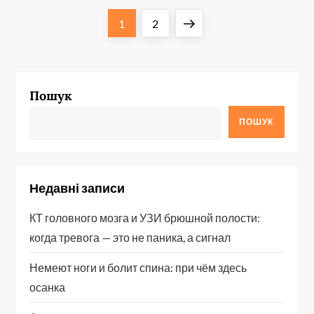
П
Сторінка
Сторінка
Наступна
1
2
а
сторінка
г
Пошук
і
ПОШУК
н
а
Недавні записи
ц
КТ головного мозга и УЗИ брюшной полости:
і
когда тревога — это не паника, а сигнал
я
Немеют ноги и болит спина: при чём здесь
осанка
з