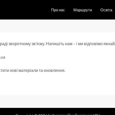
Про нас
Маршрути
Освіта
 раді зворотному зв’язку. Напишіть нам – і ми відповімо якн
.ua
тити нові матеріали та оновлення.