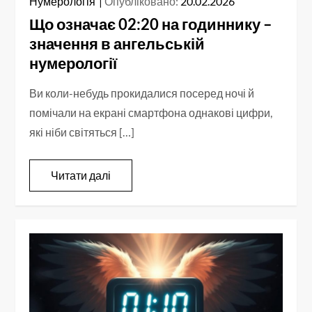
Нумерологія
Опубліковано:
20.02.2026
Що означає 02:20 на годиннику –
значення в ангельській
нумерології
Ви коли-небудь прокидалися посеред ночі й
помічали на екрані смартфона однакові цифри,
які ніби світяться […]
Читати далі