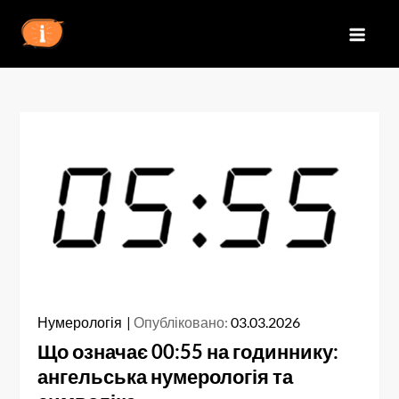
Перейти
до
IZN
вмісту
Нумерологія
Опубліковано:
03.03.2026
Що означає 00:55 на годиннику:
ангельська нумерологія та