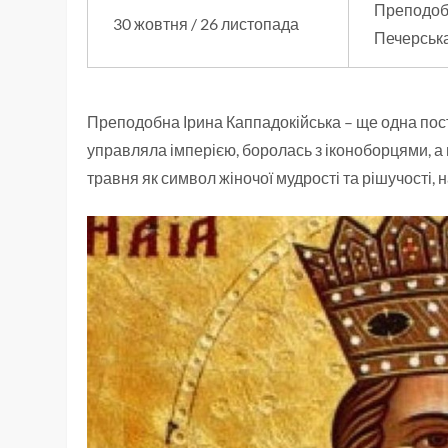
Преподоб
30 жовтня / 26 листопада
Печерськ
Преподобна Ірина Каппадокійська – ще одна поста
управляла імперією, боролась з іконоборцями, а 
травня як символ жіночої мудрості та рішучості, 