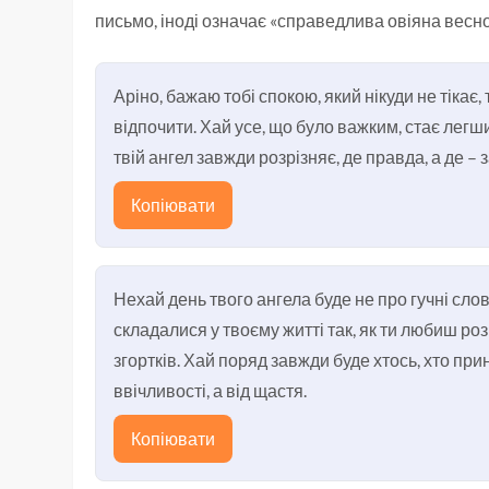
письмо, іноді означає «справедлива овіяна весн
Аріно, бажаю тобі спокою, який нікуди не тікає
відпочити. Хай усе, що було важким, стає лег
твій ангел завжди розрізняє, де правда, а де – 
Копіювати
Нехай день твого ангела буде не про гучні слов
складалися у твоєму житті так, як ти любиш ро
згортків. Хай поряд завжди буде хтось, хто при
ввічливості, а від щастя.
Копіювати