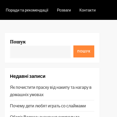
Поради та рекомендації
Розваги
Контакти
Пошук
ПОШУК
Недавні записи
Як почистити праску від накипу та нагару в
домашніх умовах
Почему дети любят играть со слаймами
Оберіг Велеса: значення символу та