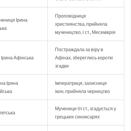
Проповідниця
чениця Ірина
християнства, прийняла
ька
мучеництво, I ст., Месемврія
Постраждала за віру в
 Ірина Афінська
Афінах, збереглись короткі
згадки
на Ірина
Імператриця, захисниця
ійська
ікон, прийняла чернецтво
Мучениця III ст., згадується у
петська
грецьких синоксарях