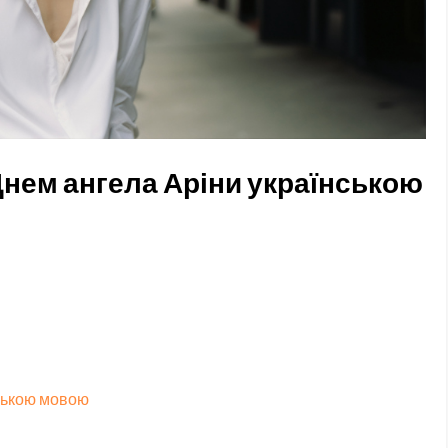
Днем ангела Аріни українською
нською мовою