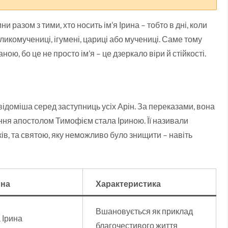
и разом з тими, хто носить ім’я Ірина – тобто в дні, коли
ликомучениці, ігумені, цариці або мучениці. Саме тому
ою, бо це не просто ім’я – це дзеркало віри й стійкості.
доміша серед заступниць усіх Арін. За переказами, вона
ння апостолом Тимофієм стала Іриною. Її називали
, та святою, яку неможливо було знищити – навіть
ина
Характеристика
Вшановується як приклад
 Ірина
благочестивого життя