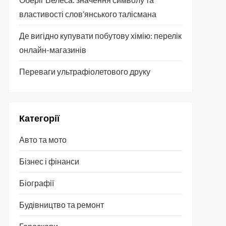
властивості слов’янського талісмана
Де вигідно купувати побутову хімію: перелік
онлайн-магазинів
Переваги ультрафіолетового друку
Категорії
Авто та мото
Бізнес і фінанси
Біографії
Будівництво та ремонт