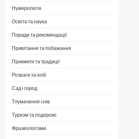
Нумерологія
Освіта та наука
Поради та рекомендації
Привітання та побажання
Прикмети та традиції
Розваги та хобі
Сад і город
Тлумачення снів
Туризм та подорожі
Фразеологізми