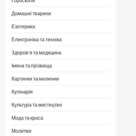
Гороскопи
Домашні тварини
Езотерика
Електроніка та техніка
Здоров'я та медицина
Імена та прізвища
Картинки та малюнки
Кулінарія
Культура та мистецтво
Мода та краса
Молитви