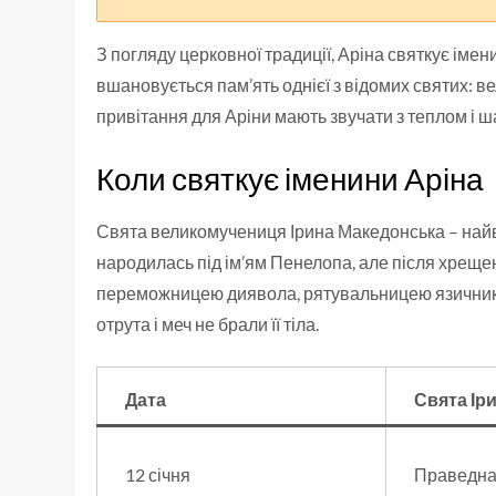
З погляду церковної традиції, Аріна святкує іменин
вшановується пам’ять однієї з відомих святих: ве
привітання для Аріни мають звучати з теплом і шан
Коли святкує іменини Аріна
Свята великомучениця Ірина Македонська – найві
народилась під ім’ям Пенелопа, але після хреще
переможницею диявола, рятувальницею язичників
отрута і меч не брали її тіла.
Дата
Свята Ір
12 січня
Праведна