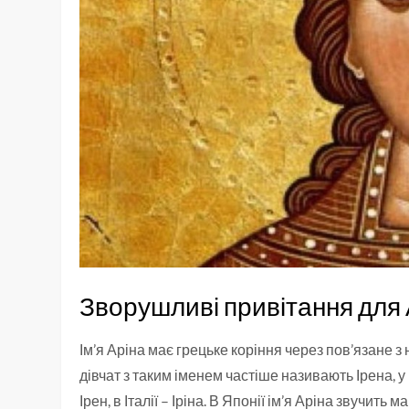
Зворушливі привітання для 
Ім’я Аріна має грецьке коріння через пов’язане з
дівчат з таким іменем частіше називають Ірена, у Б
Ірен, в Італії – Іріна. В Японії ім’я Аріна звучит