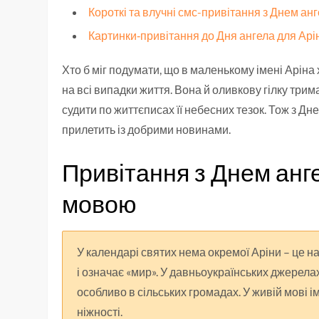
Короткі та влучні смс-привітання з Днем ан
Картинки‑привітання до Дня ангела для Арі
Хто б міг подумати, що в маленькому імені Аріна 
на всі випадки життя. Вона й оливкову гілку трима
судити по життєписах її небесних тезок. Тож з Дне
прилетить із добрими новинами.
Привітання з Днем анг
мовою
У календарі святих нема окремої Аріни – це н
і означає «мир». У давньоукраїнських джерела
особливо в сільських громадах. У живій мові і
ніжності.