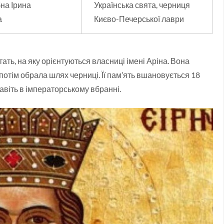
на Ірина
Українська свята, черниця
а
Києво-Печерської лаври
ть, на яку орієнтуються власниці імені Аріна. Вона
потім обрала шлях черниці. Її пам’ять вшановується 18
навіть в імператорському вбранні.