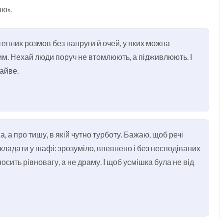
ою».
, теплих розмов без напруги й очей, у яких можна
шим. Нехай люди поруч не втомлюють, а підживлюють. І
зайве.
а, а про тишу, в якій чутно турботу. Бажаю, щоб речі
зкладати у шафі: зрозуміло, впевнено і без несподіваних
носить рівновагу, а не драму. І щоб усмішка була не від