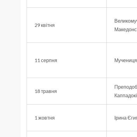
Великому
29 квітня
Македонс
11 серпня
Мучениця
Преподоб
18 травня
Каппадок
1 жовтня
Ірина Єги