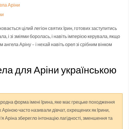
гела Аріни
ни
ховається цілий легіон святих Ірин, готових заступитись
ла, і зі зміями боролась, і навіть імперією керувала, якщо
м ангела Аріну – і нехай навіть орел зі срібним вінком
ела для Аріни українською
ародна форма імені Ірина, яке має грецьке походження
х Аріною часто називали дівчат, охрещених як Ірини,
м’я Аріна зберегло інтонацію лагідності, зменшення та