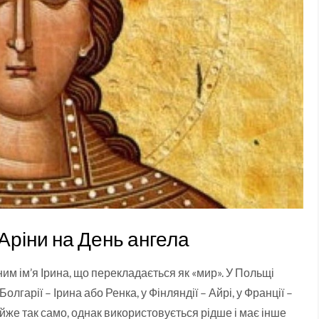
Аріни на День ангела
 ним ім’я Ірина, що перекладається як «мир». У Польщі
олгарії – Ірина або Ренка, у Фінляндії – Айрі, у Франції –
ь майже так само, однак використовується рідше і має інше