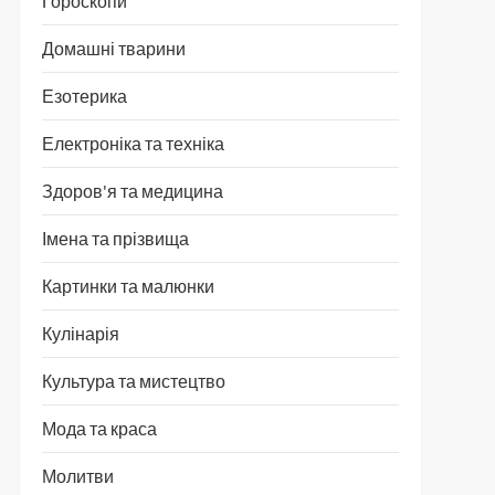
Гороскопи
Домашні тварини
Езотерика
Електроніка та техніка
Здоров'я та медицина
Імена та прізвища
Картинки та малюнки
Кулінарія
Культура та мистецтво
Мода та краса
Молитви