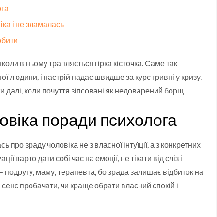
ога
іка і не зламалась
обити
коли в ньому трапляється гірка кісточка. Саме так
ї людини, і настрій падає швидше за курс гривні у кризу.
и далі, коли почуття зіпсовані як недоварений борщ.
овіка поради психолога
 про зраду чоловіка не з власної інтуїції, а з конкретних
ції варто дати собі час на емоції, не тікати від сліз і
— подругу, маму, терапевта, бо зрада залишає відбиток на
 є сенс пробачати, чи краще обрати власний спокій і