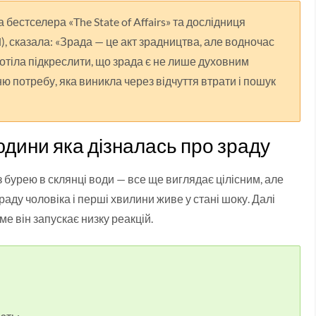
бестселера «The State of Affairs» та дослідниця
l), сказала: «Зрада — це акт зрадництва, але водночас
отіла підкреслити, що зрада є не лише духовним
 потребу, яка виникла через відчуття втрати і пошук
юдини яка дізналась про зраду
з бурею в склянці води — все ще виглядає цілісним, але
аду чоловіка і перші хвилини живе у стані шоку. Далі
е він запускає низку реакцій.