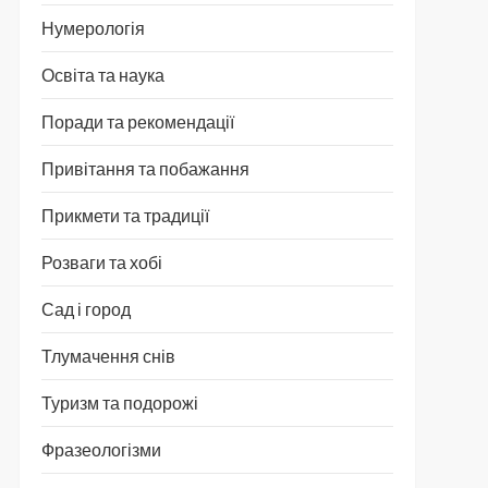
Нумерологія
Освіта та наука
Поради та рекомендації
Привітання та побажання
Прикмети та традиції
Розваги та хобі
Сад і город
Тлумачення снів
Туризм та подорожі
Фразеологізми