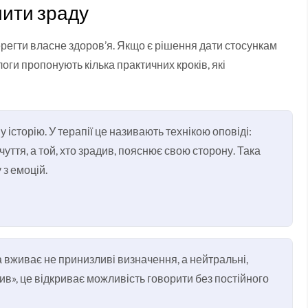
чити зраду
регти власне здоров’я. Якщо є рішення дати стосункам
логи пропонують кілька практичних кроків, які
історію. У терапії це називають технікою оповіді:
уття, а той, хто зрадив, пояснює свою сторону. Така
 з емоцій.
а вживає не принизливі визначення, а нейтральні,
див», це відкриває можливість говорити без постійного