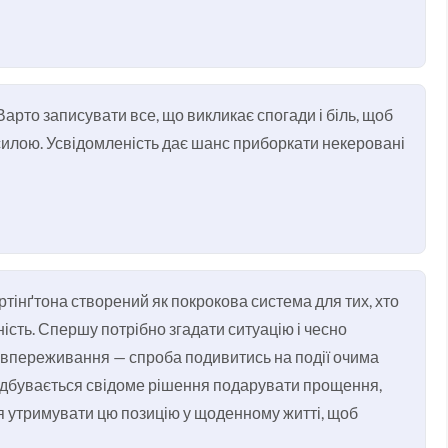
арто записувати все, що викликає спогади і біль, щоб
силою. Усвідомленість дає шанс приборкати некеровані
тінґтона створений як покрокова система для тих, хто
ність. Спершу потрібно згадати ситуацію і чесно
співпереживання — спроба подивитись на події очима
 відбувається свідоме рішення подарувати прощення,
ся утримувати цю позицію у щоденному житті, щоб