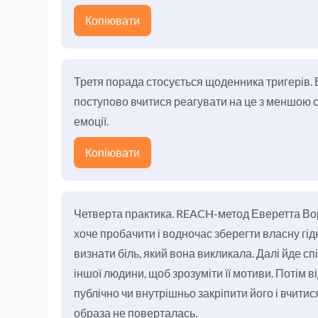
Копіювати
Третя порада стосується щоденника тригерів. В
поступово вчитися реагувати на це з меншою 
емоції.
Копіювати
Четверта практика. REACH-метод Еверетта Вор
хоче пробачити і водночас зберегти власну гід
визнати біль, який вона викликала. Далі йде 
іншої людини, щоб зрозуміти її мотиви. Потім
публічно чи внутрішньо закріпити його і вчити
образа не поверталась.