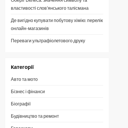
властивості слов’янського талісмана
Де вигідно купувати побутову хімію: перелік
онлайн-магазинів
Переваги ультрафіолетового друку
Категорії
Авто та мото
Бізнес і фінанси
Біографії
Будівництво та ремонт