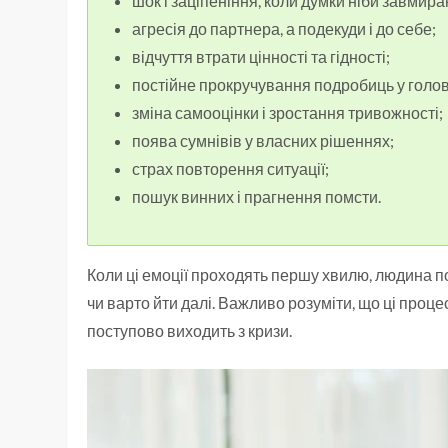
шок і заціпеніння, коли думки ніби завмира
агресія до партнера, а подекуди і до себе;
відчуття втрати цінності та гідності;
постійне прокручування подробиць у голов
зміна самооцінки і зростання тривожності;
поява сумнівів у власних рішеннях;
страх повторення ситуації;
пошук винних і прагнення помсти.
Коли ці емоції проходять першу хвилю, людина по
чи варто йти далі. Важливо розуміти, що ці процес
поступово виходить з кризи.