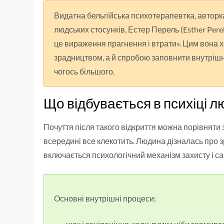
Видатна бельгійська психотерапевтка, авторка 
людських стосунків, Естер Перель (Esther Pere
це вираження прагнення і втрати». Цим вона х
зрадництвом, а й спробою заповнити внутрішню
чогось більшого.
Що відбувається в психіці л
Почуття після такого відкриття можна порівняти 
всередині все клекотить. Людина дізналась про зр
включається психологічний механізм захисту і сам
Основні внутрішні процеси: