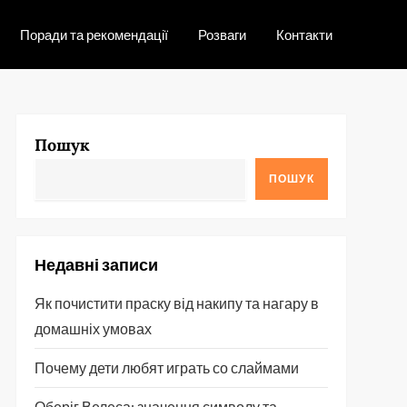
Поради та рекомендації
Розваги
Контакти
Пошук
ПОШУК
Недавні записи
Як почистити праску від накипу та нагару в
домашніх умовах
Почему дети любят играть со слаймами
Оберіг Велеса: значення символу та