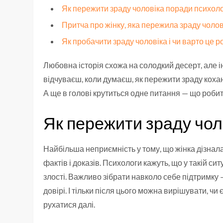
Як пережити зраду чоловіка поради психол
Притча про жінку, яка пережила зраду чолов
Як пробачити зраду чоловіка і чи варто це р
Любовна історія схожа на солодкий десерт, але ін
відчуваєш, коли думаєш, як пережити зраду кохано
А ще в голові крутиться одне питання — що робит
Як пережити зраду чол
Найбільша неприємність у тому, що жінка дізналась
фактів і доказів. Психологи кажуть, що у такій ситуа
злості. Важливо зібрати навколо себе підтримку 
довірі. І тільки після цього можна вирішувати, чи
рухатися далі.