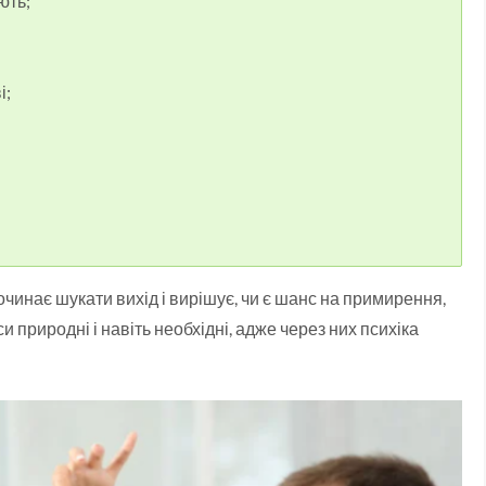
ють;
і;
чинає шукати вихід і вирішує, чи є шанс на примирення,
и природні і навіть необхідні, адже через них психіка