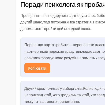
Поради психолога як проба
Прощення — не подарунок партнеру, а спосіб збе
другий шанс, тоді потрібна чітка стратегія. Психо
допомагають пройти цей складний шлях.
Перше, що варто зробити — переповісти власну 
партнер, який пережив зраду, викладає свої поч
практика формує нове розуміння замість хаосу
Копіювати
Другий крок полягає у виборі слів. Коли людин
наприклад «той, кого зрадили» та «той, хто зра
тиску та взаємного приниження.