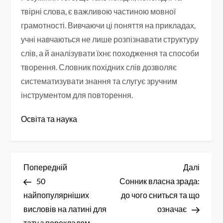
твірні слова, є важливою частиною мовної
грамотності. Вивчаючи ці поняття на прикладах,
учні навчаються не лише розпізнавати структуру
слів, а й аналізувати їхнє походження та способи
творення. Словник похідних слів дозволяє
систематизувати знання та слугує зручним
інструментом для повторення.
Освіта та наука
Н
Попередній
Насту
Попередній
Далі
запис
запис
50
Сонник власна зрада:
а
найпопулярніших
до чого сниться та що
в
висловів на латині для
означає
тату з перекладом