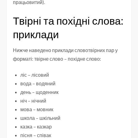
працьовитий).
Твірні та похідні слова:
приклади
Нижче наведено приклади словотвірних пар у
форматі: твірне слово – похідне слово:
ліс – лісовий
вода – водяний
день – щоденник
ніч – нічний
мова – мовник
школа – шкільний
казка – казкар
пісня – співак