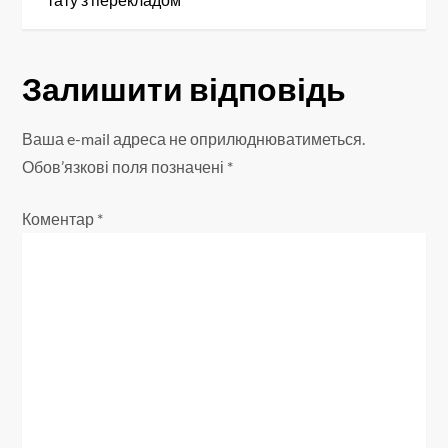
і
г
Залишити відповідь
а
Ваша e-mail адреса не оприлюднюватиметься.
ц
Обов’язкові поля позначені
*
і
Коментар
*
я
з
а
п
и