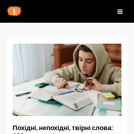
Перейти
до
IZN
вмісту
Похідні, непохідні, твірні слова: