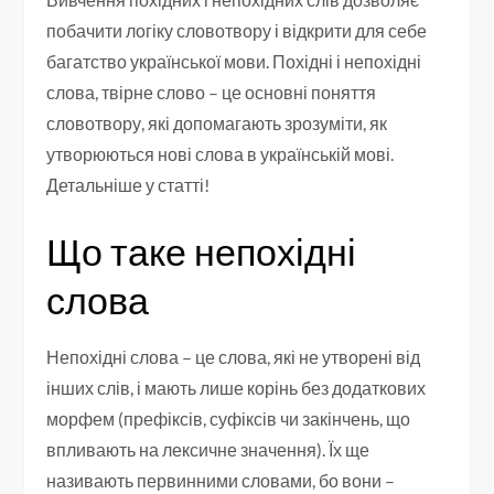
побачити логіку словотвору і відкрити для себе
багатство української мови. Похідні і непохідні
слова, твірне слово – це основні поняття
словотвору, які допомагають зрозуміти, як
утворюються нові слова в українській мові.
Детальніше у статті!
Що таке непохідні
слова
Непохідні слова – це слова, які не утворені від
інших слів, і мають лише корінь без додаткових
морфем (префіксів, суфіксів чи закінчень, що
впливають на лексичне значення). Їх ще
називають первинними словами, бо вони –