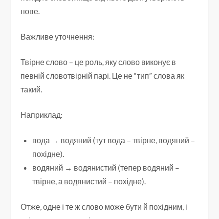
нове.
Важливе уточнення:
Твірне слово – це роль, яку слово виконує в
певній словотвірній парі. Це не “тип” слова як
такий.
Наприклад:
вода → водяний (тут вода – твірне, водяний –
похідне).
водяний → водянистий (тепер водяний –
твірне, а водянистий – похідне).
Отже, одне і те ж слово може бути й похідним, і