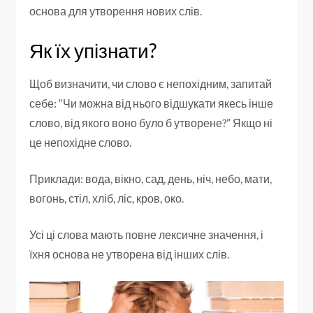
основа для утворення нових слів.
Як їх упізнати?
Щоб визначити, чи слово є непохідним, запитай
себе: “Чи можна від нього відшукати якесь інше
слово, від якого воно було б утворене?” Якщо ні
це непохідне слово.
Приклади: вода, вікно, сад, день, ніч, небо, мати,
вогонь, стіл, хліб, ліс, кров, око.
Усі ці слова мають повне лексичне значення, і
їхня основа не утворена від інших слів.