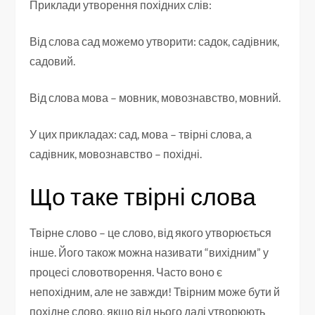
Приклади утворення похідних слів:
Від слова сад можемо утворити: садок, садівник,
садовий.
Від слова мова – мовник, мовознавство, мовний.
У цих прикладах: сад, мова – твірні слова, а
садівник, мовознавство – похідні.
Що таке твірні слова
Твірне слово – це слово, від якого утворюється
інше. Його також можна називати “вихідним” у
процесі словотворення. Часто воно є
непохідним, але не завжди! Твірним може бути й
похідне слово, якщо від нього далі утворюють