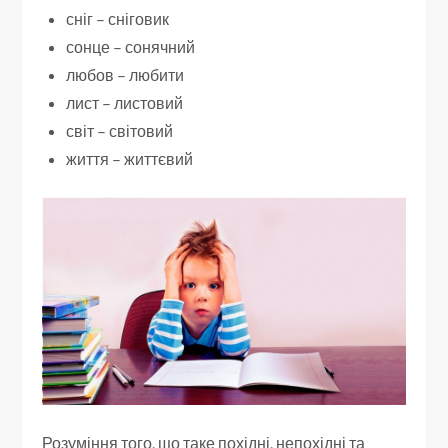
сніг – сніговик
сонце – сонячний
любов – любити
лист – листовий
світ – світовий
життя – життєвий
Розуміння того, що таке похідні, непохідні та