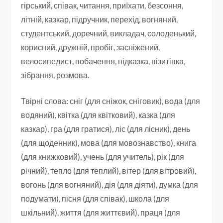
гірський, співак, читання, приїхати, безсоння,
літній, казкар, підручник, перехід, вогняний,
студентський, доречний, викладач, солоденький,
корисний, дружній, пробіг, засніжений,
велосипедист, побачення, підказка, візитівка,
зібрання, розмова.
Твірні слова: сніг (для сніжок, сніговик), вода (для
водяний), квітка (для квітковий), казка (для
казкар), гра (для гратися), ліс (для лісник), день
(для щоденник), мова (для мовознавство), книга
(для книжковий), учень (для учитель), рік (для
річний), тепло (для теплий), вітер (для вітровий),
вогонь (для вогняний), дія (для діяти), думка (для
подумати), пісня (для співак), школа (для
шкільний), життя (для життєвий), праця (для