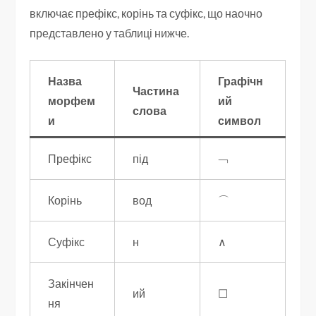
включає префікс, корінь та суфікс, що наочно
представлено у таблиці нижче.
Назва
Графічн
Частина
морфем
ий
слова
и
символ
Префікс
під
﹁
Корінь
вод
⌒
Суфікс
н
∧
Закінчен
ий
☐
ня