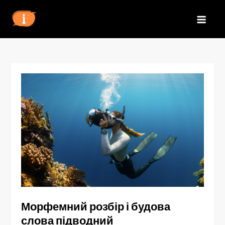
Перейти
до
IZN
вмісту
Морфемний розбір і будова
слова підводний