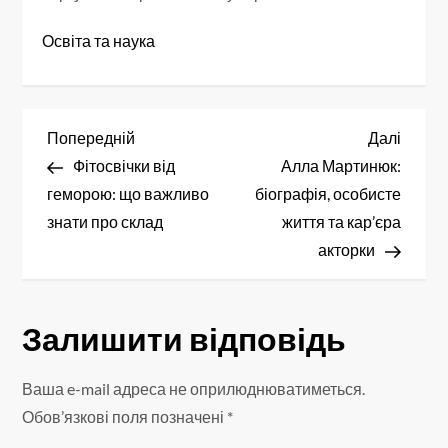
Освіта та наука
Н
Попередній
Насту
Попередній
Далі
запис
запис
Фітосвічки від
Алла Мартинюк:
а
геморою: що важливо
біографія, особисте
в
знати про склад
життя та кар’єра
акторки
і
г
Залишити відповідь
а
Ваша e-mail адреса не оприлюднюватиметься.
ц
Обов’язкові поля позначені
*