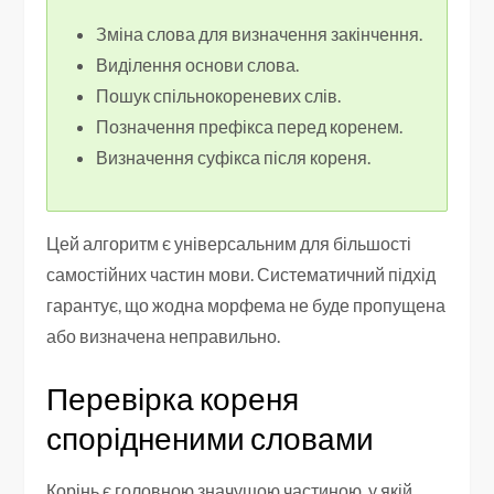
Зміна слова для визначення закінчення.
Виділення основи слова.
Пошук спільнокореневих слів.
Позначення префікса перед коренем.
Визначення суфікса після кореня.
Цей алгоритм є універсальним для більшості
самостійних частин мови. Систематичний підхід
гарантує, що жодна морфема не буде пропущена
або визначена неправильно.
Перевірка кореня
спорідненими словами
Корінь є головною значущою частиною, у якій