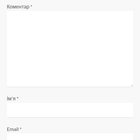
і
Коментар
*
я
з
а
п
и
с
і
Ім'я
*
в
Email
*