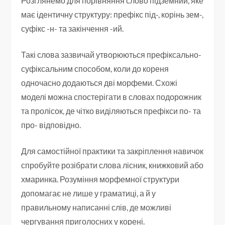
Розглянемо для порівняння слово підземний, яке
має ідентичну структуру: префікс під-, корінь зем-,
суфікс -н- та закінчення -ий.
Такі слова зазвичай утворюються префіксально-
суфіксальним способом, коли до кореня
одночасно додаються дві морфеми. Схожі
моделі можна спостерігати в словах подорожник
та пролісок, де чітко виділяються префікси по- та
про- відповідно.
Для самостійної практики та закріплення навичок
спробуйте розібрати слова лісник, книжковий або
хмаринка. Розуміння морфемної структури
допомагає не лише у граматиці, а й у
правильному написанні слів, де можливі
чергування приголосних у корені.