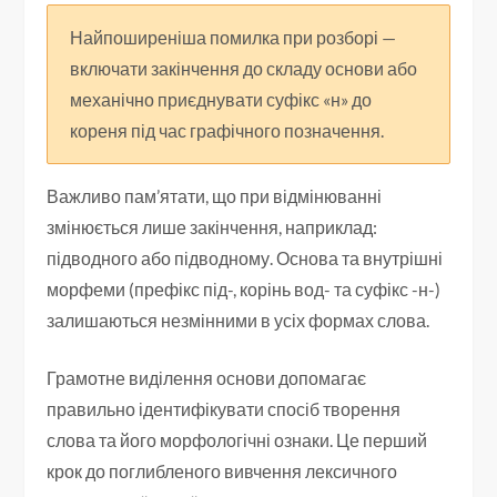
Найпоширеніша помилка при розборі —
включати закінчення до складу основи або
механічно приєднувати суфікс «н» до
кореня під час графічного позначення.
Важливо пам’ятати, що при відмінюванні
змінюється лише закінчення, наприклад:
підводного або підводному. Основа та внутрішні
морфеми (префікс під-, корінь вод- та суфікс -н-)
залишаються незмінними в усіх формах слова.
Грамотне виділення основи допомагає
правильно ідентифікувати спосіб творення
слова та його морфологічні ознаки. Це перший
крок до поглибленого вивчення лексичного