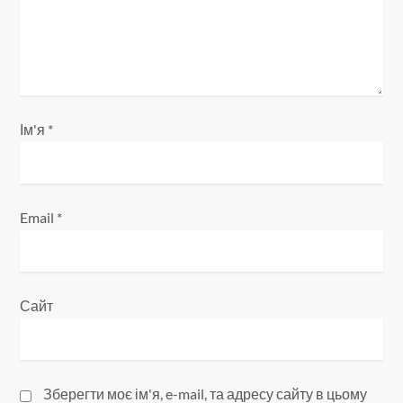
с
і
в
Ім'я
*
Email
*
Сайт
Зберегти моє ім'я, e-mail, та адресу сайту в цьому