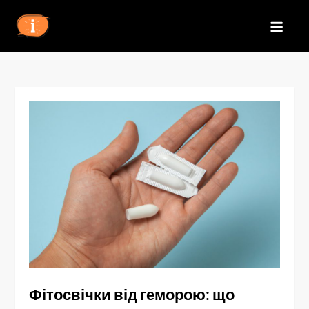
Перейти
до
IZN
вмісту
Фітосвічки від геморою: що