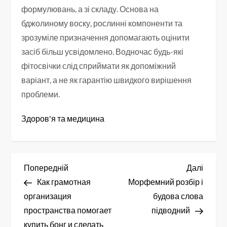
формулювань, а зі складу. Основа на
бджолиному воску, рослинні компоненти та
зрозуміле призначення допомагають оцінити
засіб більш усвідомлено. Водночас будь-які
фітосвічки слід сприймати як допоміжний
варіант, а не як гарантію швидкого вирішення
проблеми.
Здоров'я та медицина
Н
Попередній
Насту
Попередній
Далі
запис
запис
Как грамотная
Морфемний розбір і
а
организация
будова слова
в
пространства помогает
підводний
купить бонг и сделать