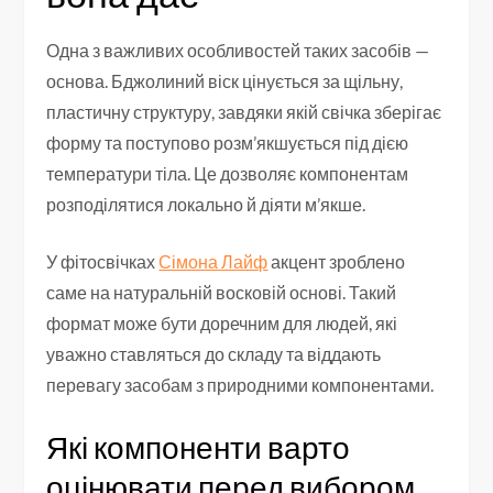
Одна з важливих особливостей таких засобів —
основа. Бджолиний віск цінується за щільну,
пластичну структуру, завдяки якій свічка зберігає
форму та поступово розм’якшується під дією
температури тіла. Це дозволяє компонентам
розподілятися локально й діяти м’якше.
У фітосвічках
Сімона Лайф
акцент зроблено
саме на натуральній восковій основі. Такий
формат може бути доречним для людей, які
уважно ставляться до складу та віддають
перевагу засобам з природними компонентами.
Які компоненти варто
оцінювати перед вибором