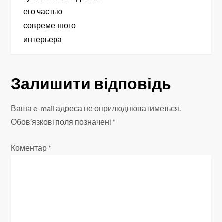
і
его частью
современного
г
интерьера
а
ц
Залишити відповідь
і
Ваша e-mail адреса не оприлюднюватиметься.
я
Обов’язкові поля позначені
*
з
Коментар
*
а
п
и