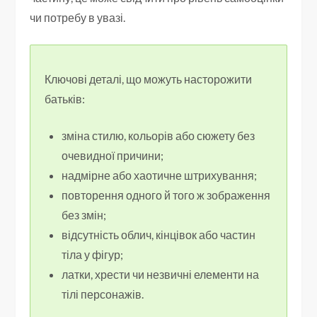
чи потребу в увазі.
Ключові деталі, що можуть насторожити
батьків:
зміна стилю, кольорів або сюжету без
очевидної причини;
надмірне або хаотичне штрихування;
повторення одного й того ж зображення
без змін;
відсутність облич, кінцівок або частин
тіла у фігур;
латки, хрести чи незвичні елементи на
тілі персонажів.