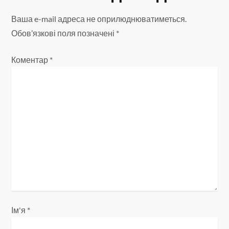
ц
Ваша e-mail адреса не оприлюднюватиметься.
і
Обов’язкові поля позначені
*
я
Коментар
*
з
а
п
и
с
і
Ім'я
*
в