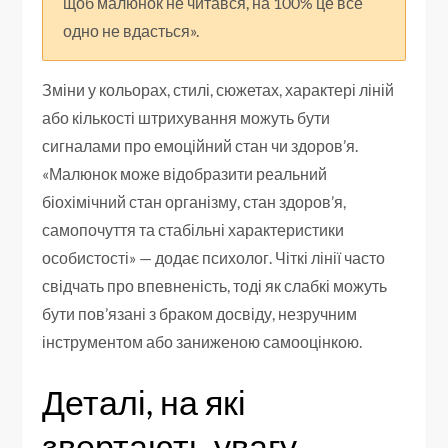
щоб малюнок не читався, на 100% це все
одно не вдасться».
Зміни у кольорах, стилі, сюжетах, характері ліній
або кількості штрихування можуть бути
сигналами про емоційний стан чи здоров’я.
«Малюнок може відобразити реальний
біохімічний стан організму, стан здоров’я,
самопочуття та стабільні характеристики
особистості» — додає психолог. Чіткі лінії часто
свідчать про впевненість, тоді як слабкі можуть
бути пов’язані з браком досвіду, незручним
інструментом або заниженою самооцінкою.
Деталі, на які
звертають увагу