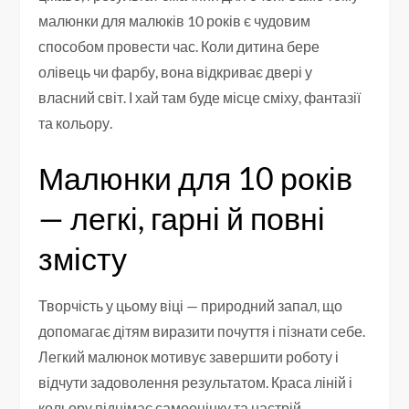
малюнки для малюків 10 років є чудовим
способом провести час. Коли дитина бере
олівець чи фарбу, вона відкриває двері у
власний світ. І хай там буде місце сміху, фантазії
та кольору.
Малюнки для 10 років
— легкі, гарні й повні
змісту
Творчість у цьому віці — природний запал, що
допомагає дітям виразити почуття і пізнати себе.
Легкий малюнок мотивує завершити роботу і
відчути задоволення результатом. Краса ліній і
кольору піднімає самооцінку та настрій.