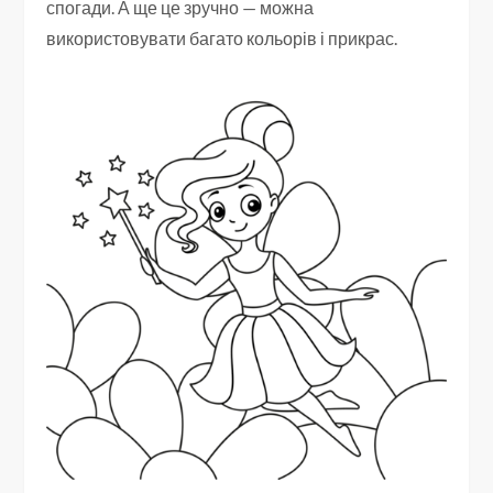
спогади. А ще це зручно — можна
використовувати багато кольорів і прикрас.