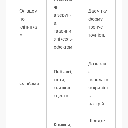
чні
Олівцем
Дає чітку
візерунк
по
форму і
и,
клітинка
тренує
тварини
м
точність
з піксель-
ефектом
Дозволя
Пейзажі,
є
квіти,
передати
Фарбами
святкові
яскравіст
сценки
ь і
настрій
Швидке
Комікси,