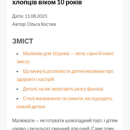
хлопців віком 10 років
Дата: 11.08.2025
Автор:
Ольга Костюк
ЗМІСТ
Малюнки для 10 років — легкі, гарні й повні
змісту
Що можуть розповісти дитячі малюнки про
здоров’я і настрій
Деталі, на які звертають увагу фахівці
Стилі малювання та сюжети, які підходять
кожній дитині
Малювати — як готувати шоколадний торт: і дітям
цікаво, і результат смачний для очей. Саме тому