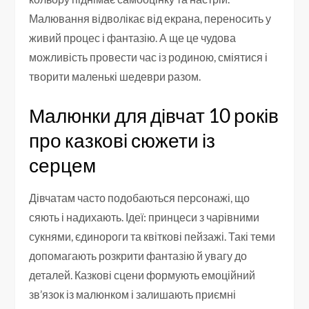
Малювання відволікає від екрана, переносить у
живий процес і фантазію. А ще це чудова
можливість провести час із родиною, сміятися і
творити маленькі шедеври разом.
Малюнки для дівчат 10 років
про казкові сюжети із
серцем
Дівчатам часто подобаються персонажі, що
сяють і надихають. Ідеї: принцеси з чарівними
сукнями, єдинороги та квіткові пейзажі. Такі теми
допомагають розкрити фантазію й увагу до
деталей. Казкові сцени формують емоційний
зв’язок із малюнком і залишають приємні