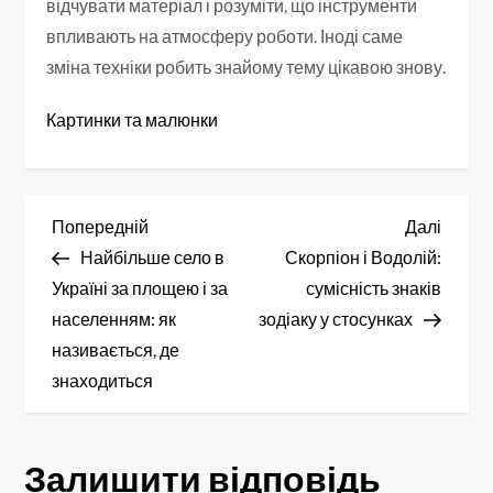
відчувати матеріал і розуміти, що інструменти
впливають на атмосферу роботи. Іноді саме
зміна техніки робить знайому тему цікавою знову.
Картинки та малюнки
Н
Попередній
Насту
Попередній
Далі
запис
запис
Найбільше село в
Скорпіон і Водолій:
а
Україні за площею і за
сумісність знаків
в
населенням: як
зодіаку у стосунках
називається, де
і
знаходиться
г
а
Залишити відповідь