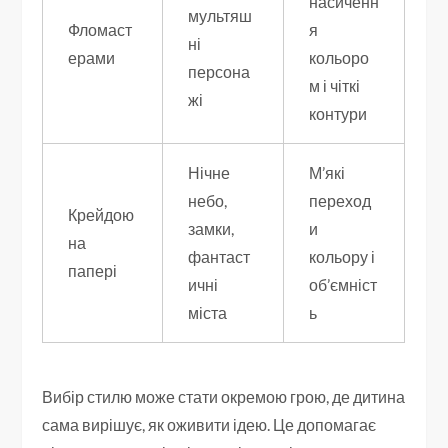
насиченн
мультяш
Фломаст
я
ні
ерами
кольоро
персона
м і чіткі
жі
контури
Нічне
М’які
небо,
переход
Крейдою
замки,
и
на
фантаст
кольору і
папері
ичні
об’ємніст
міста
ь
Вибір стилю може стати окремою грою, де дитина
сама вирішує, як оживити ідею. Це допомагає