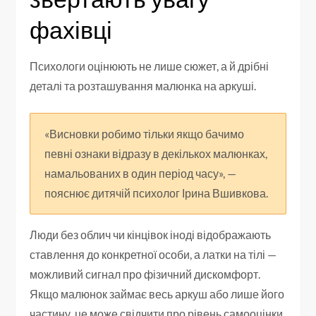
фахівці
Психологи оцінюють не лише сюжет, а й дрібні
деталі та розташування малюнка на аркуші.
«Висновки робимо тільки якщо бачимо
певні ознаки відразу в декількох малюнках,
намальованих в один період часу», —
пояснює дитячій психолог Ірина Вшивкова.
Люди без облич чи кінцівок іноді відображають
ставлення до конкретної особи, а латки на тілі —
можливий сигнал про фізичний дискомфорт.
Якщо малюнок займає весь аркуш або лише його
частину, це може свідчити про рівень самооцінки