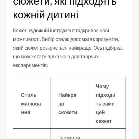
сюжети, які підходять
кожній дитині
Кожен художній інструмент відкриває нові
можливості. Вибір стилю допомагає зрозуміти,
який сюжет розкриється найкраще. Ось підбірка,
що може стати підказкою для творчих
експериментів:
Чому
Стиль
Найкра
підходи
малюва
щі
ть саме
ння
сюжети
цей
сюжет
Геометри