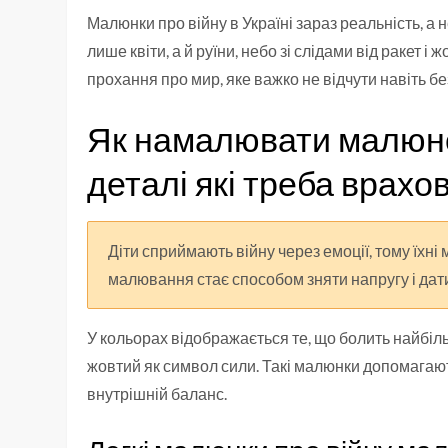
Малюнки про війну в Україні зараз реальність, а 
лише квіти, а й руїни, небо зі слідами від ракет 
прохання про мир, яке важко не відчути навіть без
Як намалювати малюнок
деталі які треба врахо
Діти сприймають війну через емоції, тому їхні
малювання стає способом зняти напругу і дати
У кольорах відображається те, що болить найбіль
жовтий як символ сили. Такі малюнки допомагают
внутрішній баланс.