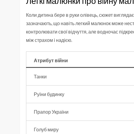
Легкі малюнки про війну ма
Коли дитина бере в руки олівець, сюжет виглядає
зазначають, що навіть легкий малюнок може нести
контролювати свої відчуття, але водночас підкр
між страхом і надією.
Атрибут війни
Танки
Руїни будинку
Прапор України
Голуб миру