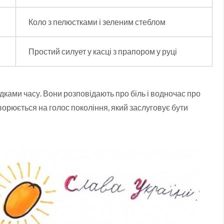
Коло з пелюстками і зеленим стеблом
Простий силует у касці з прапором у руці
дками часу. Вони розповідають про біль і водночас про
орюється на голос покоління, який заслуговує бути