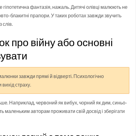
не гіпотетична фантазія, нажаль. Дитячі олівці малюють не
і жовто-блакитні прапори. У таких роботах завжди звучить
 слів.
 про війну або основні
вувати
 малюнки завжди прямі й відверті. Психологічно
 вихід страху.
ше. Наприклад, червоний як вибух, чорний як дим, синьо-
ь маленьким авторам проживати свій досвід і зберігати