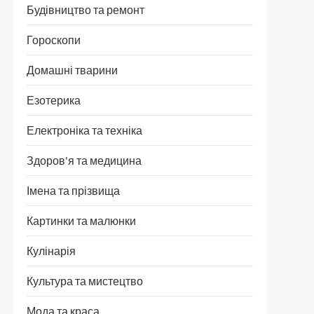
Будівництво та ремонт
Гороскопи
Домашні тварини
Езотерика
Електроніка та техніка
Здоров'я та медицина
Імена та прізвища
Картинки та малюнки
Кулінарія
Культура та мистецтво
Мода та краса