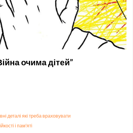
Війна очима дітей”
ні деталі які треба враховувати
кості і пам’яті