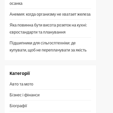
осанка
Анемия: когда организму не хватает железа
Яка повинна бути висота розеток на кухні:
євростандарти та планування
Підшипники для сільгосптехніки: де
купувати, щоб не переплачувати за якість
Категорії
Авто та мото
Бізнес і фінанси
Біографії