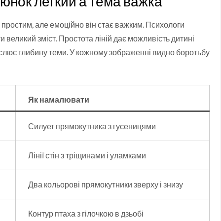
люнок легкий а тема важка
 простим, але емоційно він стає важким. Психологи
 великий зміст. Простота ліній дає можливість дитині
еслює глибину теми. У кожному зображенні видно боротьбу
Як намалювати
Силует прямокутника з гусеницями
Лінії стін з тріщинами і уламками
Два кольорові прямокутники зверху і знизу
Контур птаха з гілочкою в дзьобі