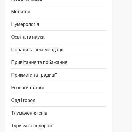
Молитви
Нумерологія
Освіта та наука
Поради та рекомендації
Привітання та побажання
Прикмети та традиції
Розваги та хобі
Сад і город
Тлумачення снів
Туризм та подорожі