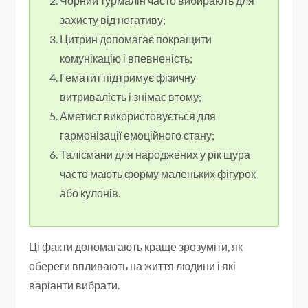
Чорний турмалін часто вибирають для
захисту від негативу;
Цитрин допомагає покращити
комунікацію і впевненість;
Гематит підтримує фізичну
витривалість і знімає втому;
Аметист використовується для
гармонізації емоційного стану;
Талісмани для народжених у рік щура
часто мають форму маленьких фігурок
або кулонів.
Ці факти допомагають краще зрозуміти, як
обереги впливають на життя людини і які
варіанти вибрати.