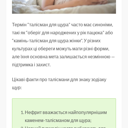
Термін “талісман для щура” часто має синоніми,
такі як “оберіг для народжених у рік пацюка” або
“камінь-талісман для щура жінки”. У різних
культурах ці обереги можуть мати різні форми,
але їхня основна мета залишається незмінною —
підтримка і захист.
Цікаві факти про талісмани для знаку зодіаку
щур:
Нефрит вважається найпопулярнішим
каменем-талісманом для щура;