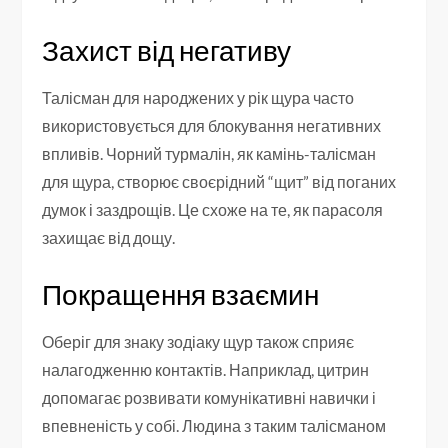
Захист від негативу
Талісман для народжених у рік щура часто
використовується для блокування негативних
впливів. Чорний турмалін, як камінь-талісман
для щура, створює своєрідний “щит” від поганих
думок і заздрощів. Це схоже на те, як парасоля
захищає від дощу.
Покращення взаємин
Оберіг для знаку зодіаку щур також сприяє
налагодженню контактів. Наприклад, цитрин
допомагає розвивати комунікативні навички і
впевненість у собі. Людина з таким талісманом