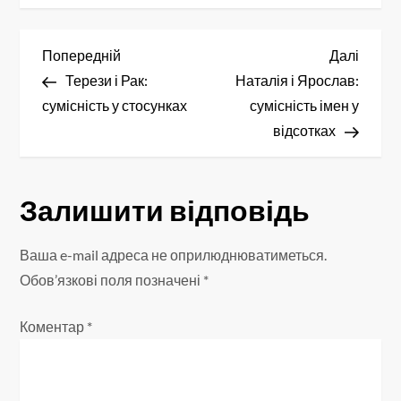
Н
Попередній
Насту
Попередній
Далі
запис
запис
Терези і Рак:
Наталія і Ярослав:
а
сумісність у стосунках
сумісність імен у
в
відсотках
і
Залишити відповідь
г
а
Ваша e-mail адреса не оприлюднюватиметься.
Обов’язкові поля позначені
*
ц
Коментар
*
і
я