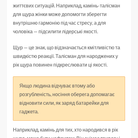
життєвих ситуацій. Наприклад, камінь-талісман
для щура жінки може допомогти зберегти
внутрішню гармонію під час стресу, а для
чоловіка — підсилити лідерські якості.
Щур — це знак, що відзначається кмітливістю та
швидкістю реакції. Талісман для народжених у
рік щура повинен підкреслювати ці якості.
Якщо людина відчуває втому або
розгубленість, носіння оберега допомагає
відновити сили, як заряд батарейки для
гаджета.
Наприклад, камінь для тих, хто народився в рік