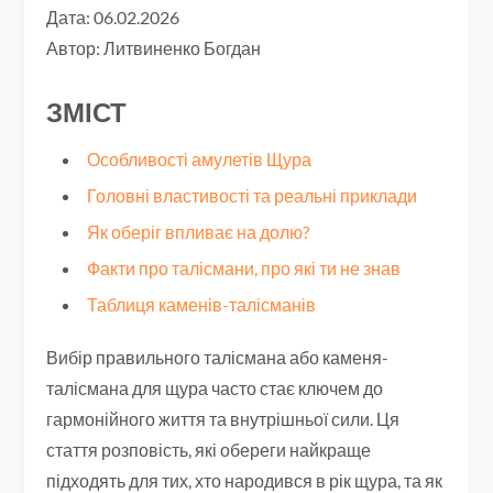
Дата: 06.02.2026
Автор:
Литвиненко Богдан
ЗМІСТ
Особливості амулетів Щура
Головні властивості та реальні приклади
Як оберіг впливає на долю?
Факти про талісмани, про які ти не знав
Таблиця каменів-талісманів
Вибір правильного талісмана або каменя-
талісмана для щура часто стає ключем до
гармонійного життя та внутрішньої сили. Ця
стаття розповість, які обереги найкраще
підходять для тих, хто народився в рік щура, та як