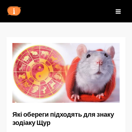
Перейти
до
IZN
вмісту
Які обереги підходять для знаку
зодіаку Щур