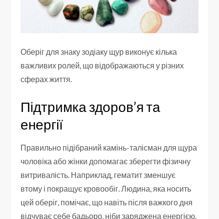
Оберіг для знаку зодіаку щур виконує кілька
важливих ролей, що відображаються у різних
сферах життя.
Підтримка здоров’я та
енергії
Правильно підібраний камінь-талісман для щура
чоловіка або жінки допомагає зберегти фізичну
витривалість. Наприклад, гематит зменшує
втому і покращує кровообіг. Людина, яка носить
цей оберіг, помічає, що навіть після важкого дня
відчуває себе бадьоро, ніби заряджена енергією.