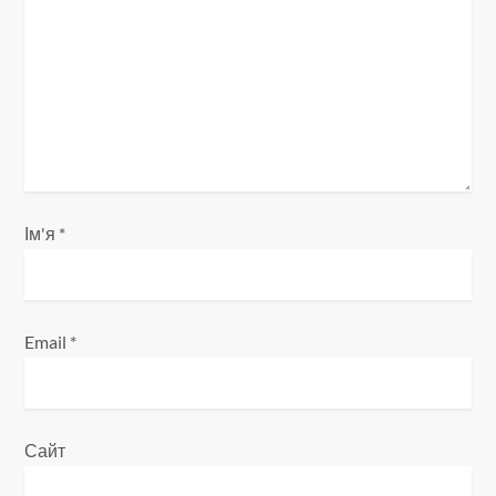
з
а
п
и
с
Ім'я
*
і
в
Email
*
Сайт