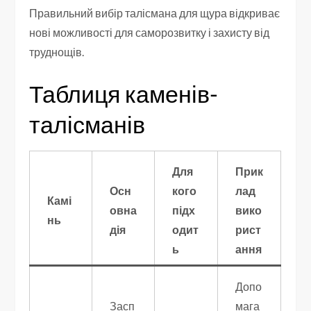
Правильний вибір талісмана для щура відкриває
нові можливості для саморозвитку і захисту від
труднощів.
Таблиця каменів-
талісманів
Для
Прик
Осн
кого
лад
Камі
овна
підх
вико
нь
дія
одит
рист
ь
ання
Допо
Засп
мага