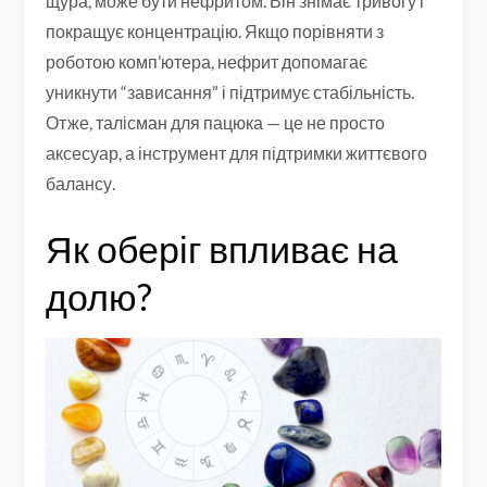
щура, може бути нефритом. Він знімає тривогу і
покращує концентрацію. Якщо порівняти з
роботою комп’ютера, нефрит допомагає
уникнути “зависання” і підтримує стабільність.
Отже, талісман для пацюка — це не просто
аксесуар, а інструмент для підтримки життєвого
балансу.
Як оберіг впливає на
долю?