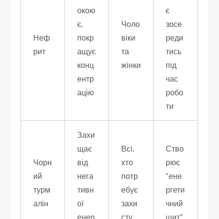
окою
є
є,
Чоло
зосе
Неф
покр
віки
реди
рит
ащує
та
тись
конц
жінки
під
ентр
час
ацію
робо
ти
Захи
щає
Всі,
Ство
Чорн
від
хто
рює
ий
нега
потр
“ене
турм
тивн
ебує
ргети
алін
ої
захи
чний
енер
сту
щит”