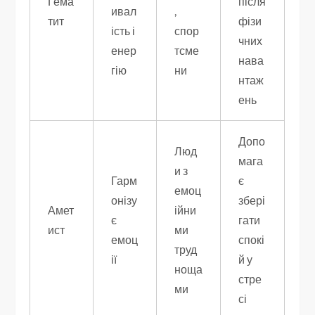
Гема
після
ивал
,
тит
фізи
ість і
спор
чних
енер
тсме
нава
гію
ни
нтаж
ень
Допо
Люд
мага
и з
Гарм
є
емоц
онізу
збері
Амет
ійни
є
гати
ист
ми
емоц
спокі
труд
ії
й у
ноща
стре
ми
сі