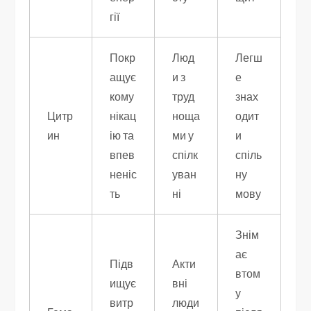
гії
Покр
Люд
Легш
ащує
и з
е
кому
труд
знах
Цитр
нікац
ноща
одит
ин
ію та
ми у
и
впев
спілк
спіль
неніс
уван
ну
ть
ні
мову
Знім
ає
Підв
Акти
втом
ищує
вні
у
витр
люди