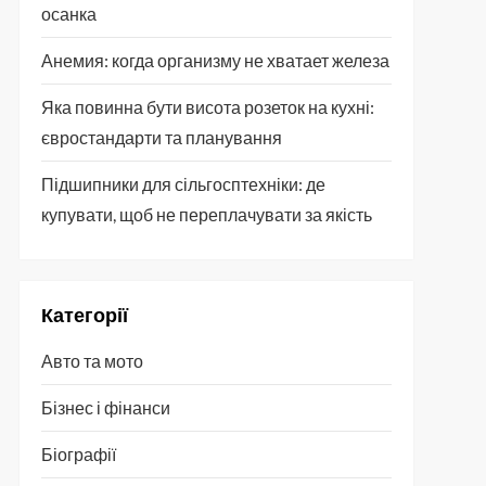
осанка
Анемия: когда организму не хватает железа
Яка повинна бути висота розеток на кухні:
євростандарти та планування
Підшипники для сільгосптехніки: де
купувати, щоб не переплачувати за якість
Категорії
Авто та мото
Бізнес і фінанси
Біографії