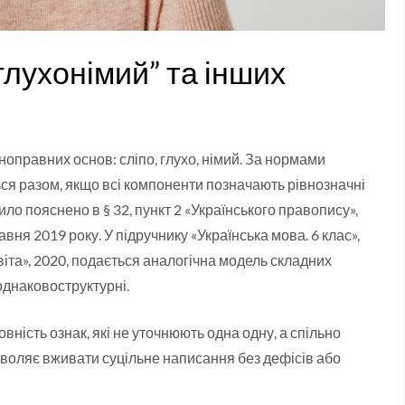
глухонімий” та інших
ноправних основ: сліпо, глухо, німий. За нормами
ься разом, якщо всі компоненти позначають рівнозначні
ло пояснено в § 32, пункт 2 «Українського правопису»,
вня 2019 року. У підручнику «Українська мова. 6 клас»,
віта», 2020, подається аналогічна модель складних
 однаковоструктурні.
вність ознак, які не уточнюють одна одну, а спільно
зволяє вживати суцільне написання без дефісів або