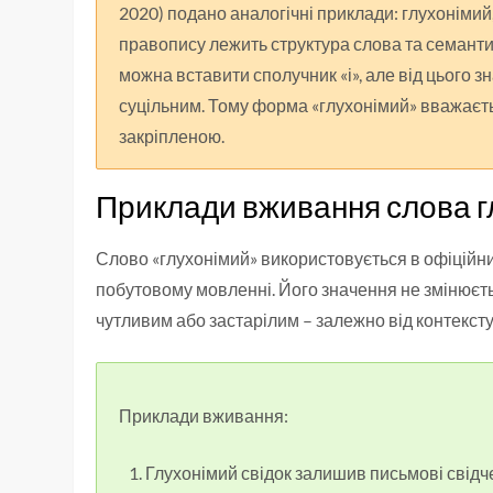
2020) подано аналогічні приклади: глухонімий
правопису лежить структура слова та семанти
можна вставити сполучник «і», але від цього 
суцільним. Тому форма «глухонімий» вважає
закріпленою.
Приклади вживання слова г
Слово «глухонімий» використовується в офіційних 
побутовому мовленні. Його значення не змінюєт
чутливим або застарілим – залежно від контексту
Приклади вживання:
Глухонімий свідок залишив письмові свідч