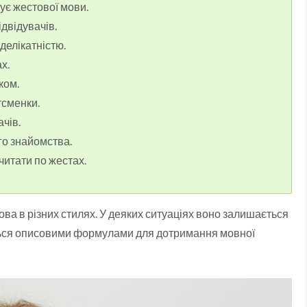
ує жестової мови.
ідвідувачів.
делікатністю.
х.
ком.
тсменки.
ачів.
го знайомства.
читати по жестах.
а в різних стилях. У деяких ситуаціях воно залишається
ться описовими формулами для дотримання мовної