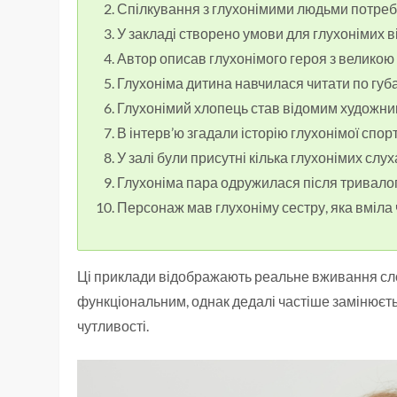
Спілкування з глухонімими людьми потреб
У закладі створено умови для глухонімих в
Автор описав глухонімого героя з великою 
Глухоніма дитина навчилася читати по губа
Глухонімий хлопець став відомим художни
В інтерв’ю згадали історію глухонімої спор
У залі були присутні кілька глухонімих слух
Глухоніма пара одружилася після тривало
Персонаж мав глухоніму сестру, яка вміла 
Ці приклади відображають реальне вживання слов
функціональним, однак дедалі частіше замінює
чутливості.