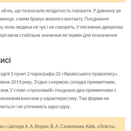
у
němъ
, що позначало нездатність говорити. У давнину це
жинця, з яким бракує мовного контакту. Поєднання
ну, коли людина не чує і не говорить. У писемних джерелах
ерігаючи стабільне значення як термін для позначення
исі
ділі 5 пункт 2 параграфа 32 «Українського правопису»,
авня 2019 року. Згідно з нормою, складні прикметники,
зом. У слові «глухонімий» поєднано два прикметники з
еннєвим внеском у характеристику. Такі форми не
яються і не уточнюють одна одну.
» (автори А. А. Ворон, В. А. Солопенко, Київ, «Освіта»,