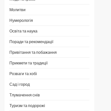
Молитви
Нумерологія
Освіта та наука
Поради та рекомендації
Привітання та побажання
Прикмети та традиції
Розваги та хобі
Сад і город
Тлумачення снів
Туризм та подорожі