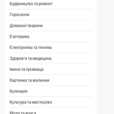
Будівництво та ремонт
Гороскопи
Домашні тварини
Езотерика
Електроніка та техніка
Здоров'я та медицина
Імена та прізвища
Картинки та малюнки
Кулінарія
Культура та мистецтво
Мода та краса