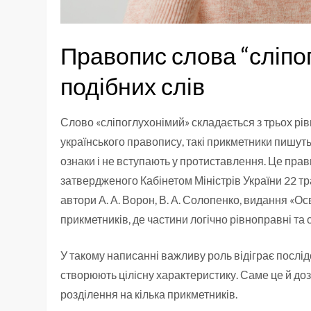
Правопис слова “сліпо
подібних слів
Слово «сліпоглухонімий» складається з трьох рів
українського правопису, такі прикметники пишут
ознаки і не вступають у протиставлення. Це прави
затвердженого Кабінетом Міністрів України 22 тра
автори А. А. Ворон, В. А. Солопенко, видання «Ос
прикметників, де частини логічно рівноправні та
У такому написанні важливу роль відіграє послідо
створюють цілісну характеристику. Саме це й до
розділення на кілька прикметників.