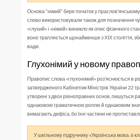
Основа “німий” бере початок у праслов’янськом
слово використовували також для позначення чу
«глухий» і «німий» виникло як опис фізичного ста
воно трапляється щонайменше з ХІХ століття, зб
вади.
Глухонімий у новому правоп
Правопис слова «глухонімий» роз’яснюється в роз
затвердженого Кабінетом Міністрів України 22 тр
утворені з двох рівноправних основ, пишуться ра
однаковою граматичною роллю й однаковим знач
вимагають дефіса, бо їхні частини не протиставл
У шкільному підручнику «Українська мова. 6 клас