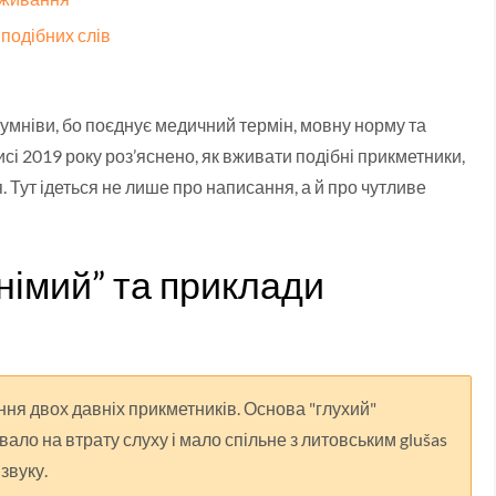
подібних слів
сумніви, бо поєднує медичний термін, мовну норму та
сі 2019 року роз’яснено, як вживати подібні прикметники,
. Тут ідеться не лише про написання, а й про чутливе
німий” та приклади
ня двох давніх прикметників. Основа "глухий"
вало на втрату слуху і мало спільне з литовським glušas
звуку.