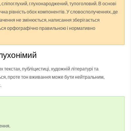
, сліпоглухий, глухонароджений, тупоголовий. В основі
чна рівність обох компонентів. У словосполученнях, де
значення не змінюється, написання зберігається
ться орфографічно правильною і нормативно
лухонімий
текстах, публіцистиці, художній літературі та
ься, проте тон вживання може бути нейтральним,
.
ення.