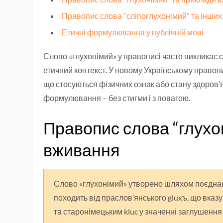
Правопис слова “сліпоглухонімий” та інших 
Етичні формулювання у публічній мові
Слово «глухонімий» у правописі часто викликає 
етичний контекст. У новому Українському правопи
що стосуються фізичних ознак або стану здоров’я
формулювання – без стигми і з повагою.
Правопис слова “глухо
вживання
Слово «глухонімий» утворено шляхом поєднан
походить від праслов’янського gluxъ, що вказу
та старонімецьким kluc у значенні заглушення 