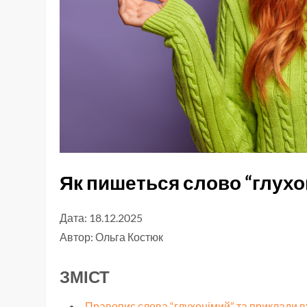
Як пишеться слово “глух
Дата: 18.12.2025
Автор:
Ольга Костюк
ЗМІСТ
Правопис слова “глухонімий” та приклади 