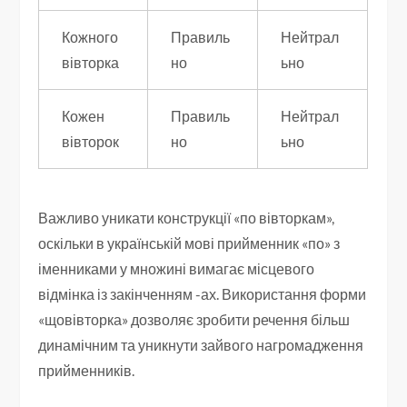
Кожного
Правиль
Нейтрал
вівторка
но
ьно
Кожен
Правиль
Нейтрал
вівторок
но
ьно
Важливо уникати конструкції «по вівторкам»,
оскільки в українській мові прийменник «по» з
іменниками у множині вимагає місцевого
відмінка із закінченням -ах. Використання форми
«щовівторка» дозволяє зробити речення більш
динамічним та уникнути зайвого нагромадження
прийменників.