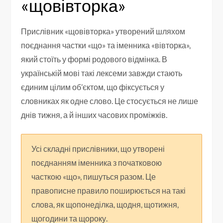
«щовівторка»
Прислівник «щовівторка» утворений шляхом
поєднання частки «що» та іменника «вівторка»,
який стоїть у формі родового відмінка. В
українській мові такі лексеми завжди стають
єдиним цілим об’єктом, що фіксується у
словниках як одне слово. Це стосується не лише
днів тижня, а й інших часових проміжків.
Усі складні прислівники, що утворені
поєднанням іменника з початковою
часткою «що», пишуться разом. Це
правописне правило поширюється на такі
слова, як щопонеділка, щодня, щотижня,
щогодини та щороку.