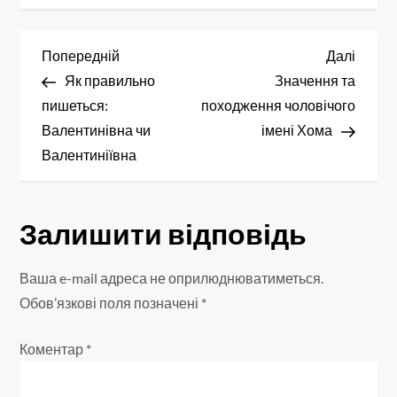
Н
Попередній
Насту
Попередній
Далі
запис
запис
Як правильно
Значення та
а
пишеться:
походження чоловічого
в
Валентинівна чи
імені Хома
Валентиніївна
і
г
Залишити відповідь
а
Ваша e-mail адреса не оприлюднюватиметься.
ц
Обов’язкові поля позначені
*
і
Коментар
*
я