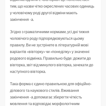
тим, що назви чітко окреслених часових одиниць
у чоловічому роді другої відміни мають
закінчення -а.
Згідно з граматичними нормами, усі дні тижня
чоловічого роду підпорядковуються цьому
правилу. Ви не зустрінете в літературній мові
варіантів «вівторку» чи «понеділку» у значенні
родового відмінка. Правильно буде: дожити до
вівторка, звіт від минулого вівторка, зачекати до
наступного вівторка.
Така форма є єдино правильною для офіційно-
ділового та наукового стилів. Вживання
закінчення -а допомагає зберегти чіткість
мовлення та відповідає морфологічним