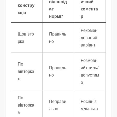
відповід
ичний
констру
ає
комента
кція
нормі?
р
Рекомен
Щовівто
Правиль
дований
рка
но
варіант
Розмовн
По
Правиль
ий стиль/
вівторка
но
допустим
х
о
По
Неправи
Росіяніз
вівторка
льно
м/калька
м