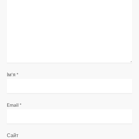
з
а
п
и
с
і
Ім'я
*
в
Email
*
Сайт