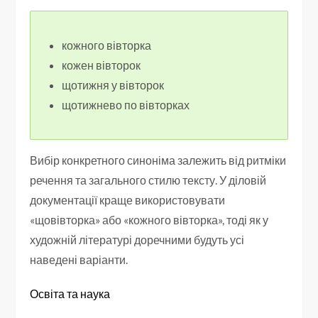
кожного вівторка
кожен вівторок
щотижня у вівторок
щотижнево по вівторках
Вибір конкретного синоніма залежить від ритміки
речення та загального стилю тексту. У діловій
документації краще використовувати
«щовівторка» або «кожного вівторка», тоді як у
художній літературі доречними будуть усі
наведені варіанти.
Освіта та наука