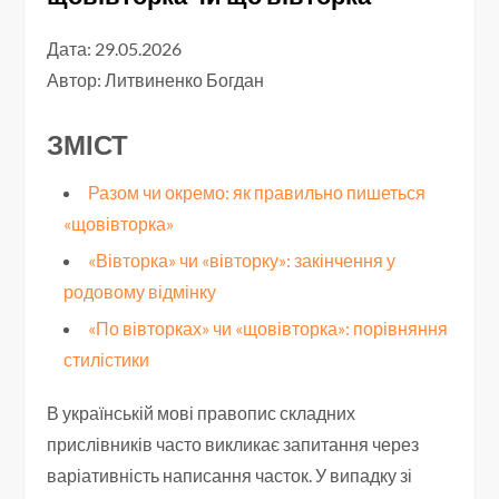
Дата: 29.05.2026
Автор:
Литвиненко Богдан
ЗМІСТ
Разом чи окремо: як правильно пишеться
«щовівторка»
«Вівторка» чи «вівторку»: закінчення у
родовому відмінку
«По вівторках» чи «щовівторка»: порівняння
стилістики
В українській мові правопис складних
прислівників часто викликає запитання через
варіативність написання часток. У випадку зі