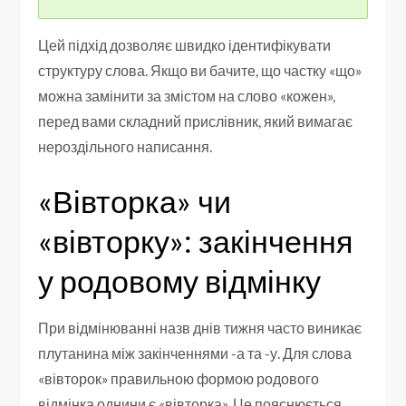
Цей підхід дозволяє швидко ідентифікувати
структуру слова. Якщо ви бачите, що частку «що»
можна замінити за змістом на слово «кожен»,
перед вами складний прислівник, який вимагає
нероздільного написання.
«Вівторка» чи
«вівторку»: закінчення
у родовому відмінку
При відмінюванні назв днів тижня часто виникає
плутанина між закінченнями -а та -у. Для слова
«вівторок» правильною формою родового
відмінка однини є «вівторка». Це пояснюється