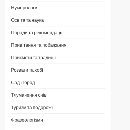
Нумерологія
Освіта та наука
Поради та рекомендації
Привітання та побажання
Прикмети та традиції
Розваги та хобі
Сад і город
Тлумачення снів
Туризм та подорожі
Фразеологізми