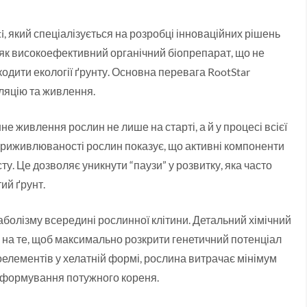
, який спеціалізується на розробці інноваційних рішень
я як високоефективний органічний біопрепарат, що не
кодити екології ґрунту. Основна перевага RootStar
уляцію та живлення.
е живлення рослин не лише на старті, а й у процесі всієї
приживлюваності рослин показує, що активні компоненти
. Це дозволяє уникнути “паузи” у розвитку, яка часто
ий ґрунт.
аболізму всередині рослинної клітини. Детальний хімічний
 на те, щоб максимально розкрити генетичний потенціал
оелементів у хелатній формі, рослина витрачає мінімум
а формування потужного кореня.