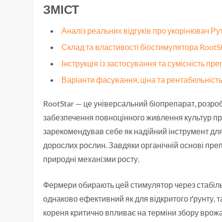
ЗМІСТ
Аналіз реальних відгуків про укорінювач Р
Склад та властивості біостимулятора RootSt
Інструкція із застосування та сумісність пр
Варіанти фасування, ціна та рентабельніст
RootStar — це універсальний біопрепарат, розр
забезпечення повноцінного живлення культур прот
зарекомендував себе як надійний інструмент для
дорослих рослин. Завдяки органічній основі пре
природні механізми росту.
Фермери обирають цей стимулятор через стабільн
однаково ефективний як для відкритого ґрунту, т
кореня критично впливає на терміни збору вро