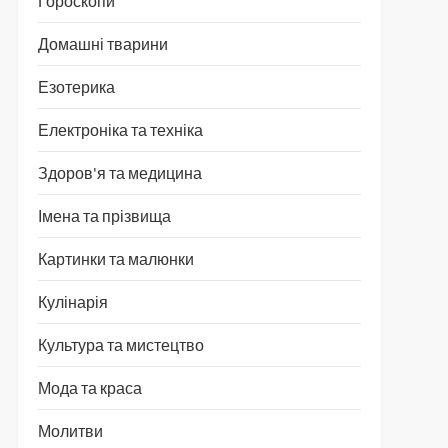
Гороскопи
Домашні тварини
Езотерика
Електроніка та техніка
Здоров'я та медицина
Імена та прізвища
Картинки та малюнки
Кулінарія
Культура та мистецтво
Мода та краса
Молитви