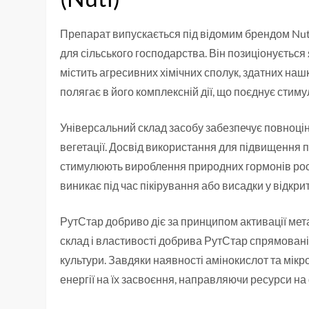
Препарат випускається під відомим брендом Nuti
для сільського господарства. Він позиціонуєтьс
містить агресивних хімічних сполук, здатних наш
полягає в його комплексній дії, що поєднує стим
Універсальний склад засобу забезпечує повноцінн
вегетації. Досвід використання для підвищення 
стимулюють вироблення природних гормонів росту
виникає під час пікірування або висадки у відкрит
РутСтар добриво діє за принципом активації мет
склад і властивості добрива РутСтар спрямовані
культури. Завдяки наявності амінокислот та мікр
енергії на їх засвоєння, направляючи ресурси н