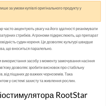
ише за умови купівлі оригінального продукту у
р часто акцентують увагу на його здатності реанімувати
ратурних стрибків. Агрономи підкреслюють, що препарат
ровідність судин кореня. Це дозволяє культурі швидше
ва, що вноситься паралельно.
и використання засобу з моменту замочування насіння
зв’язку дозволяє зробити висновок про стабільну
в, від піщаних до важких чорноземів. Така
том у системі захисту та живлення рослин.
біостимулятора RootStar