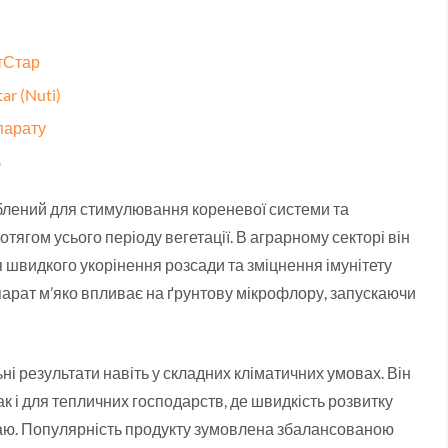
утСтар
ar (Nuti)
епарату
ь
облений для стимулювання кореневої системи та
ягом усього періоду вегетації. В аграрному секторі він
 швидкого укорінення розсади та зміцнення імунітету
парат м’яко впливає на ґрунтову мікрофлору, запускаючи
і результати навіть у складних кліматичних умовах. Він
ак і для тепличних господарств, де швидкість розвитку
жаю. Популярність продукту зумовлена збалансованою