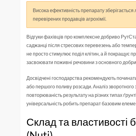
Висока ефективність препарату зберігається л
перевірених продавців агрохімії.
Відгуки фахівців про комплексне добриво РутСта
саджанці після стресових перевезень або темпе
не просто стимулює поділ клітин, а й покращує п
засвоювати поживні речовини з основного добри
Досвідчені господарства рекомендують починат
або першого поливу розсади. Аналіз зворотного 
повторюваність результату на різних типах ґрунті
універсальність робить препарат базовим елемен
Склад та властивості 
(Nuti)