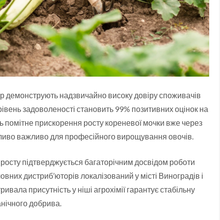
ар демонструють надзвичайно високу довіру споживачів
о рівень задоволеності становить 99% позитивних оцінок на
ють помітне прискорення росту кореневої мочки вже через
обливо важливо для професійного вирощування овочів.
 росту підтверджується багаторічним досвідом роботи
ловних дистриб’юторів локалізований у місті Виноградів і
ривала присутність у ніші агрохімії гарантує стабільну
анічного добрива.