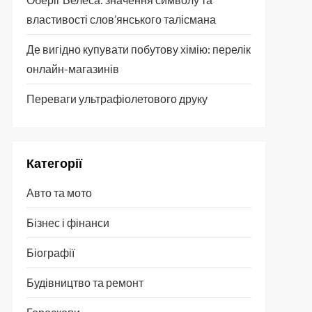
властивості слов’янського талісмана
Де вигідно купувати побутову хімію: перелік
онлайн-магазинів
Переваги ультрафіолетового друку
Категорії
Авто та мото
Бізнес і фінанси
Біографії
Будівництво та ремонт