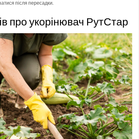
атися після пересадки.
ків про укорінювач РутСтар