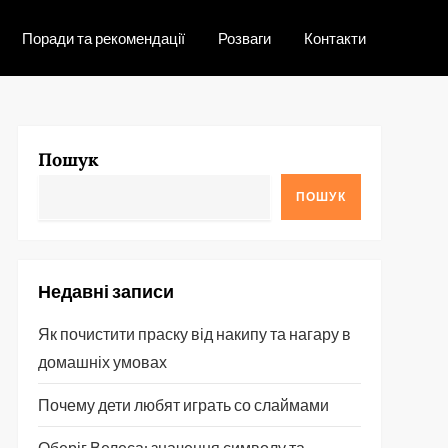
Поради та рекомендації
Розваги
Контакти
Пошук
ПОШУК
Недавні записи
Як почистити праску від накипу та нагару в
домашніх умовах
Почему дети любят играть со слаймами
Оберіг Велеса: значення символу та