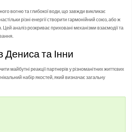
ного вогню та глибокої води, що завжди викликає
настільки різні енергії створити гармонійний союз, або ж
. Цей аналіз розкриває приховані механізми взаємодії та
вання.
в Дениса та Інни
ити майбутні реакції партнерів у різноманітних життєвих
унікальний набір якостей, який визначає загальну