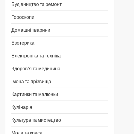
Будівництво та ремонт
Гороскопи
Домашні тварини
Езотерика
Електроніка та техніка
Здоров'я та медицина
Імена та прізвища
Картинки та малюнки
Кулінарія
Культура та мистецтво
Мода та краса