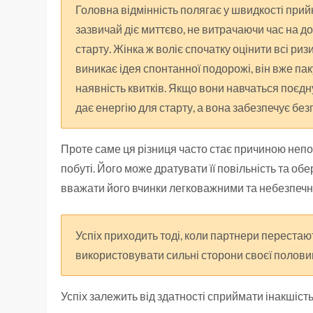
Головна відмінність полягає у швидкості прийн
зазвичай діє миттєво, не витрачаючи час на до
старту. Жінка ж воліє спочатку оцінити всі ри
виникає ідея спонтанної подорожі, він вже пак
наявність квитків. Якщо вони навчаться поєдн
дає енергію для старту, а вона забезпечує бе
Проте саме ця різниця часто стає причиною непоро
побуті. Його може дратувати її повільність та об
вважати його вчинки легковажними та небезпеч
Успіх приходить тоді, коли партнери переста
використовувати сильні сторони своєї половин
Успіх залежить від здатності сприймати інакшість