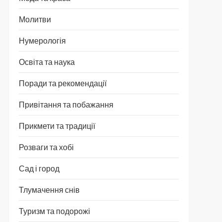
Молитви
Нумерологія
Освіта та наука
Поради та рекомендації
Привітання та побажання
Прикмети та традиції
Розваги та хобі
Сад і город
Тлумачення снів
Туризм та подорожі