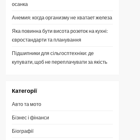
осанка
Анемия: когда организму не хватает железа
Яка повинна бути висота розеток на кухні:
євростандарти та планування
Підшипники для сільгосптехніки: де
купувати, щоб не переплачувати за якість
Категорії
Авто та мото
Бізнес і фінанси
Біографії