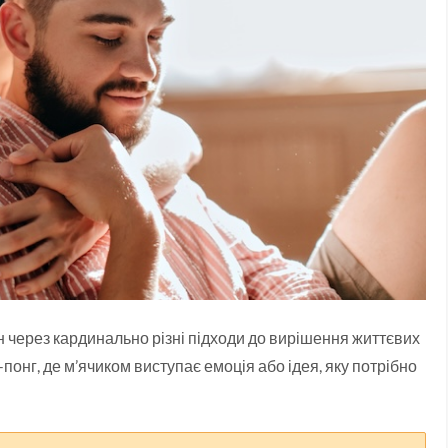
н через кардинально різні підходи до вирішення життєвих
г-понг, де м’ячиком виступає емоція або ідея, яку потрібно