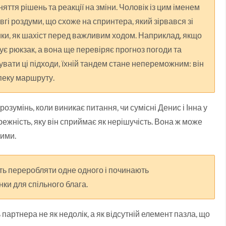
яття рішень та реакції на зміни. Чоловік із цим іменем
вгі роздуми, що схоже на спринтера, який зірвався зі
зики, як шахіст перед важливим ходом. Наприклад, якщо
ує рюкзак, а вона ще перевіряє прогноз погоди та
увати ці підходи, їхній тандем стане непереможним: він
зпеку маршруту.
зумінь, коли виникає питання, чи сумісні Денис і Інна у
ережність, яку він сприймає як нерішучість. Вона ж може
ними.
ють переробляти одне одного і починають
ки для спільного блага.
 партнера не як недолік, а як відсутній елемент пазла, що