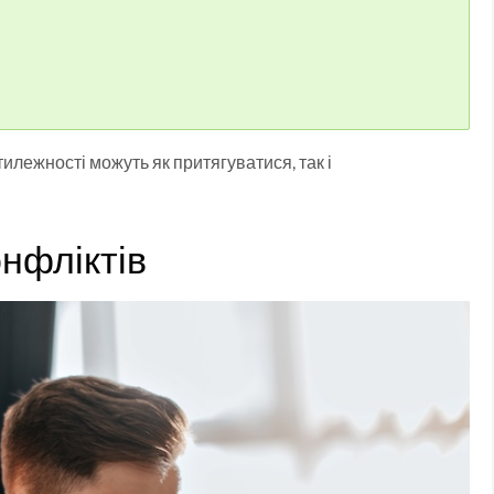
илежності можуть як притягуватися, так і
онфліктів