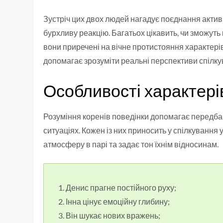
Зустріч цих двох людей нагадує поєднання актив
бурхливу реакцію. Багатьох цікавить, чи зможуть 
вони приречені на вічне протистояння характерів
допомагає зрозуміти реальні перспективи спілку
Особливості характері
Розуміння коренів поведінки допомагає передбач
ситуаціях. Кожен із них приносить у спілкування 
атмосферу в парі та задає тон їхнім відносинам.
Денис прагне постійного руху;
Інна цінує емоційну глибину;
Він шукає нових вражень;