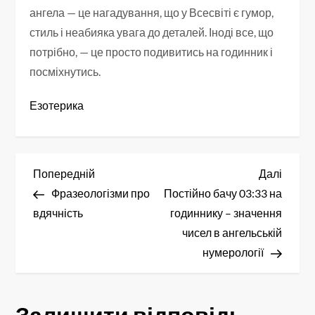
ангела — це нагадування, що у Всесвіті є гумор,
стиль і неабияка увага до деталей. Іноді все, що
потрібно, — це просто подивитись на годинник і
посміхнутись.
Езотерика
Н
Попередній
Насту
Попередній
Далі
запис
запис
Фразеологізми про
Постійно бачу 03:33 на
а
вдячність
годиннику – значення
в
чисел в ангельській
нумерології
і
г
Залишити відповідь