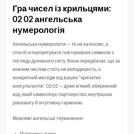
Гра чисел із крильцями:
02 02 ангельська
нумерологія
Ангельська нумерологія — то не катехізис, а
спосіб інтерпретувати повторювані символи з
погляду духовного світу. Вона передбачає, що за
кожним числом стоїть не випадковість, а
конкретний меседж від ваших “крилатих
консультантів”. 02:02 — дуже м’який, обережний
код, який символізує партнерство, внутрішню
рівновагу й інтуїтивну гармонію.
Можливі ангельські тлумачення:
Підтримка згори