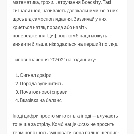
математика, трохи… втручання Всесвіту. Такі
сигнали іноді називають дзеркальними, бо в них
щось від самоспоглядання. Зазвичай у них
криється натяк, порада або навіть
попередження. Цифрові комбінації можуть
виявити більше, ніж здається на перший погляд.
Типові значення “02:02” на годиннику:
Сигнал довіри
Порада зупинитись
Початок нової справи
Вказівка на баланс
Іноді цифри просто миготять, а іноді — влучають
точніше за стрілу. Комбінація 02:02 не просить
терміново щось змінювати, вона радше шепоче: