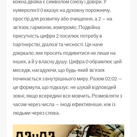
кожна двійка є символом союзу і довіри. У
нумерології 0 вказує на духовну порожнечу,
простір для розвитку або очищення, а 2 — на
зв’язок, гармонію, компроміс. Подвійна
присутність цифри 2 посилює потребу в
партнерстві, діалозі та чесності. Це наче
дзеркало, яке просить подивитися не лише на
інших, а й у власну душу. Цифра 0 обрамлює цей
меседж, нагадуючи, що будь-який зв’язок
починається з внутрішнього миру. Разом 02:02 —
це формула, що підказує: не шукай відповідей
зовні, якщо всередині все мовчить. Розмовляти з
часом через числа — іноді ефективніше, ніж із
людьми через слова.