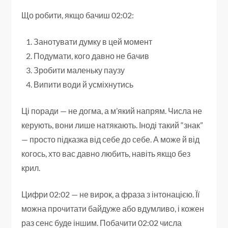
Що робити, якщо бачиш 02:02:
Занотувати думку в цей момент
Подумати, кого давно не бачив
Зробити маленьку паузу
Випити води й усміхнутись
Ці поради — не догма, а м’який напрям. Числа не
керують, вони лише натякають. Іноді такий “знак”
— просто підказка від себе до себе. А може й від
когось, хто вас давно любить, навіть якщо без
крил.
Цифри 02:02 — не вирок, а фраза з інтонацією. Її
можна прочитати байдуже або вдумливо, і кожен
раз сенс буде іншим. Побачити 02:02 числа