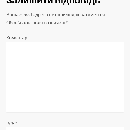
а
Ваша e-mail адреса не оприлюднюватиметься.
ц
Обов’язкові поля позначені
*
і
Коментар
*
я
з
а
п
и
с
і
Ім'я
*