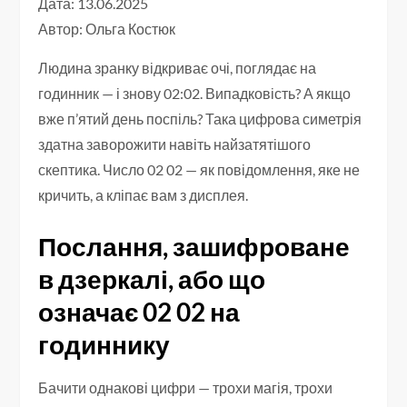
Дата: 13.06.2025
Автор:
Ольга Костюк
Людина зранку відкриває очі, поглядає на
годинник — і знову 02:02. Випадковість? А якщо
вже п’ятий день поспіль? Така цифрова симетрія
здатна заворожити навіть найзатятішого
скептика. Число 02 02 — як повідомлення, яке не
кричить, а кліпає вам з дисплея.
Послання, зашифроване
в дзеркалі, або що
означає 02 02 на
годиннику
Бачити однакові цифри — трохи магія, трохи