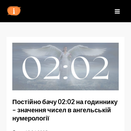
Перейти
до
IZN
вмісту
Постійно бачу 02:02 на годиннику
– значення чисел в ангельській
нумерології