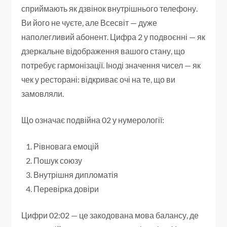
сприймають як дзвінок внутрішнього телефону.
Ви його не чуєте, але Всесвіт — дуже
наполегливий абонент. Цифра 2 у подвоєнні — як
дзеркальне відображення вашого стану, що
потребує гармонізації. Іноді значення чисел — як
чек у ресторані: відкриває очі на те, що ви
замовляли.
Що означає подвійна 02 у нумерології:
Рівновага емоцій
Пошук союзу
Внутрішня дипломатія
Перевірка довіри
Цифри 02:02 — це закодована мова балансу, де