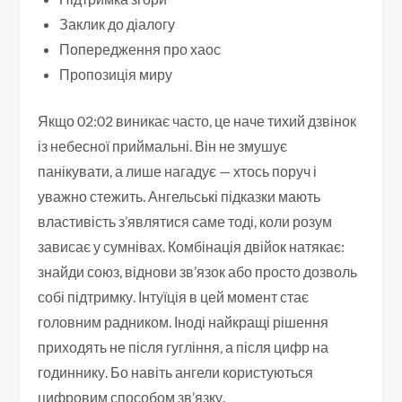
Заклик до діалогу
Попередження про хаос
Пропозиція миру
Якщо 02:02 виникає часто, це наче тихий дзвінок
із небесної приймальні. Він не змушує
панікувати, а лише нагадує — хтось поруч і
уважно стежить. Ангельські підказки мають
властивість з’являтися саме тоді, коли розум
зависає у сумнівах. Комбінація двійок натякає:
знайди союз, віднови зв’язок або просто дозволь
собі підтримку. Інтуїція в цей момент стає
головним радником. Іноді найкращі рішення
приходять не після гугління, а після цифр на
годиннику. Бо навіть ангели користуються
цифровим способом зв’язку.