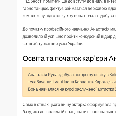
Її здібності помітили ще до вступу до вишу: в ін
гарно танцює, фехтує, займається верховою їздою
комплексну підготовку, яку вона почала здобувати
До початку професійного навчання Анастасія мал
дозволило їй успішно пройти конкурсний відбір 
сотні абітурієнтів з усієї України.
Освіта та початок кар’єри А
Анастасія Рула здобула акторську освіту в Киї
телебачення імені Івана Карпенка-Карого, я
Вона навчалася на курсі заслуженої артистки У
Саме в стінах цього вишу акторка сформувала п
базу, яка дозволила їй працювати в національном