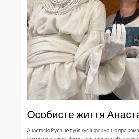
Особисте життя Анаста
Анастасія Рула не публікує інформацію про романт
Instagram відсутні фото з партнерами або натяки 