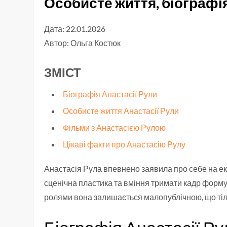
Особисте життя, біографія
Дата: 22.01.2026
Автор:
Ольга Костюк
ЗМІСТ
Біографія Анастасії Рули
Особисте життя Анастасії Рули
Фільми з Анастасією Рулою
Цікаві факти про Анастасію Рулу
Анастасія Рула впевнено заявила про себе на екр
сценічна пластика та вміння тримати кадр форму
ролями вона залишається малопублічною, що тільки