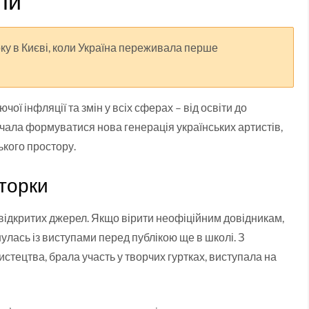
ли
ку в Києві, коли Україна переживала перше
чої інфляції та змін у всіх сферах – від освіти до
почала формуватися нова генерація українських артистів,
ького простору.
кторки
 відкритих джерел. Якщо вірити неофіційним довідникам,
нулась із виступами перед публікою ще в школі. З
истецтва, брала участь у творчих гуртках, виступала на