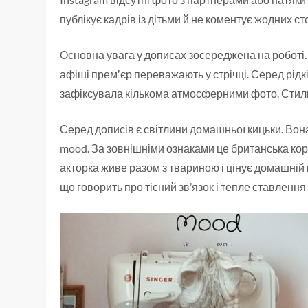
публікує кадрів із дітьми й не коментує жодних ст
Основна увага у дописах зосереджена на роботі. За
афіші премʼєр переважають у стрічці. Серед рідк
зафіксувала кількома атмосферними фото. Стиль 
Серед дописів є світлини домашньої кицьки. Во
mood. За зовнішніми ознаками це британська ко
акторка живе разом з твариною і цінує домашній к
що говорить про тісний зв’язок і тепле ставленн