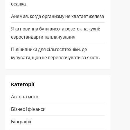
осанка
Анемия: когда организму не хватает железа
Яка повинна бути висота розеток на кухні:
євростандарти та планування
Підшипники для сільгосптехніки: де
купувати, щоб не переплачувати за якість
Категорії
Авто та мото
Бізнес і фінанси
Біографії