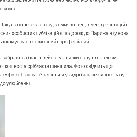
осунків
кулісні фото з театру, знімки зі сцен, відео з репетицій і
існих особистих публікацій є подорож до Парижа яку вона
її комунікації стриманий і професійний
на зображена біля швейної машинки поруч з написом
роткошерста срібляста шиншила. Фото свідчить що
омфорт. Її кішка зʼявляється у кадрі більше одного разу
я до улюблениці