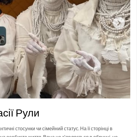
сії Рули
ичні стосунки чи сімейний статус. На її сторінці в
на особисте життя. Вона не зʼявляється в обручці, не