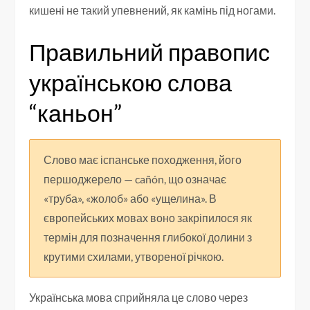
кишені не такий упевнений, як камінь під ногами.
Правильний правопис
українською слова
“каньон”
Слово має іспанське походження, його
першоджерело — cañón, що означає
«труба», «жолоб» або «ущелина». В
європейських мовах воно закріпилося як
термін для позначення глибокої долини з
крутими схилами, утвореної річкою.
Українська мова сприйняла це слово через