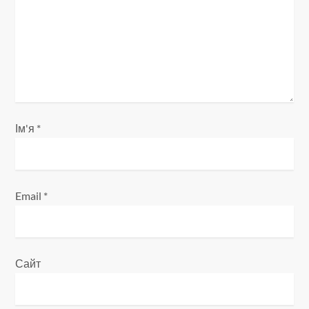
а
п
и
с
і
Ім'я
*
в
Email
*
Сайт