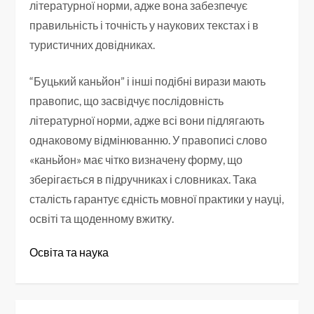
літературної норми, адже вона забезпечує
правильність і точність у наукових текстах і в
туристичних довідниках.
“Буцький каньйон” і інші подібні вирази мають
правопис, що засвідчує послідовність
літературної норми, адже всі вони підлягають
однаковому відмінюванню. У правописі слово
«каньйон» має чітко визначену форму, що
зберігається в підручниках і словниках. Така
сталість гарантує єдність мовної практики у науці,
освіті та щоденному вжитку.
Освіта та наука