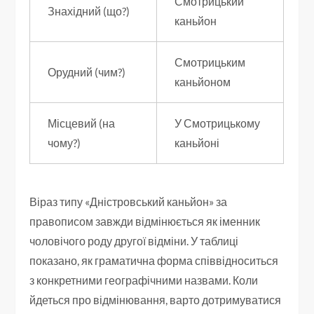
Смотрицький
Знахідний (що?)
каньйон
Смотрицьким
Орудний (чим?)
каньйоном
Місцевий (на
У Смотрицькому
чому?)
каньйоні
Віраз типу «Дністровський каньйон» за
правописом завжди відмінюється як іменник
чоловічого роду другої відміни. У таблиці
показано, як граматична форма співвідноситься
з конкретними географічними назвами. Коли
йдеться про відмінювання, варто дотримуватися