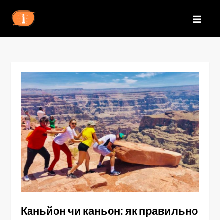
Перейти
до
IZN
вмісту
Каньйон чи каньон: як правильно