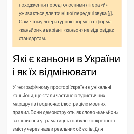
походження перед голосними літера «й»
уживається для точнішої передачі звука [j].
Саме тому літературною нормою є форма
«каньйон», а варіант «каньон» не відповідає
стандартам.
Які є каньони в України
і як їх відмінювати
У географічному просторі України є унікальні
каньйони, що стали частиною туристичних
маршрутів і водночас ілюстрацією мовних
правил. Вони демонструють, як слово «каньйон»
закріпилося у граматиці та набуло конкретного
змісту через назви реальних об’єктів. Для