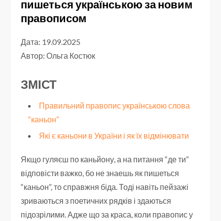
пишеться українською за новим
правописом
Дата: 19.09.2025
Автор:
Ольга Костюк
ЗМІСТ
Правильний правопис українською слова
“каньон”
Які є каньони в України і як їх відмінювати
Якщо гуляєш по каньйону, а на питання “де ти”
відповісти важко, бо не знаешь як пишеться
“каньон”, то справжня біда. Тоді навіть пейзажі
зриваються з поетичних рядків і здаються
підозрілими. Адже що за краса, коли правопис у