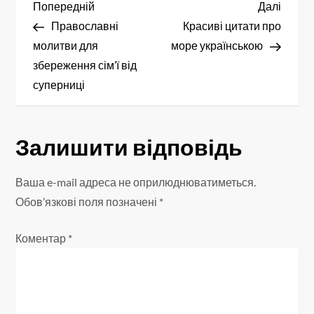
Н
Попередній
Насту
Попередній
Далі
запис
запис
Православні
Красиві цитати про
а
молитви для
море українською
в
збереження сім’ї від
суперниці
і
г
Залишити відповідь
а
Ваша e-mail адреса не оприлюднюватиметься.
ц
Обов’язкові поля позначені
*
і
Коментар
*
я
з