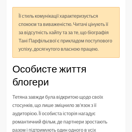
Її стиль комунікації характеризується
спокоєм та виваженістю. Читачі цінують її
за відсутність хайпу та за те, що біографія
Тані Парфільєвої є прикладом поступового
успіху, досягнутого власною працею.
Особисте життя
блогери
Тетяна завжди була відкритою щодо своїх
стосунків, що лише зміцнило зв’язок з її
аудиторією. Її особиста історія нагадує
романтичний фільм, де партнери зростають
разом і підтримують один одного в усіх