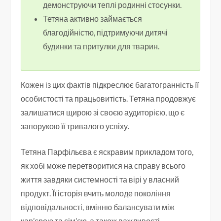
демонструючи теплі родинні стосунки.
Тетяна активно займається
благодійністю, підтримуючи дитячі
будинки та притулки для тварин.
Кожен із цих фактів підкреслює багатогранність її
особистості та працьовитість. Тетяна продовжує
залишатися щирою зі своєю аудиторією, що є
запорукою її тривалого успіху.
Тетяна Парфільєва є яскравим прикладом того,
як хобі може перетворитися на справу всього
життя завдяки системності та вірі у власний
продукт. Її історія вчить молоде покоління
відповідальності, вмінню балансувати між
кар’єрою та сім’єю, а також важливості