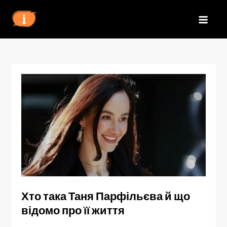
Перейти
до
IZN
вмісту
Хто така Таня Парфільєва й що
відомо про її життя