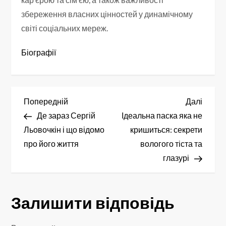
збереження власних цінностей у динамічному
світі соціальних мереж.
Біографії
Н
Попередній
Насту
Попередній
Далі
запис
запис
Де зараз Сергій
Ідеальна паска яка не
а
Льовочкін і що відомо
кришиться: секрети
в
про його життя
вологого тіста та
глазурі
і
г
Залишити відповідь
а