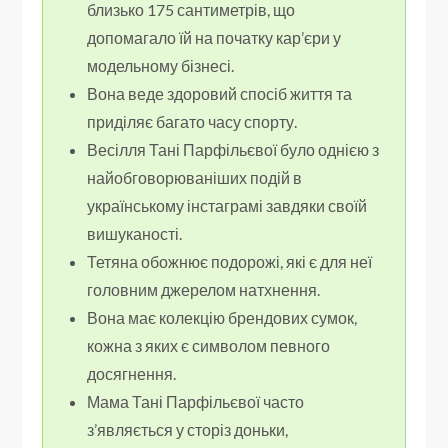
близько 175 сантиметрів, що
допомагало їй на початку кар’єри у
модельному бізнесі.
Вона веде здоровий спосіб життя та
приділяє багато часу спорту.
Весілля Тані Парфільєвої було однією з
найобговорюваніших подій в
українському інстаграмі завдяки своїй
вишуканості.
Тетяна обожнює подорожі, які є для неї
головним джерелом натхнення.
Вона має колекцію брендових сумок,
кожна з яких є символом певного
досягнення.
Мама Тані Парфільєвої часто
з’являється у сторіз доньки,