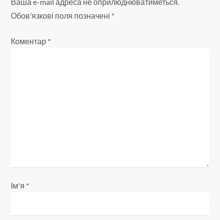
Ваша e-mail адреса не оприлюднюватиметься.
ц
Обов’язкові поля позначені
*
і
Коментар
*
я
з
а
п
и
с
і
Ім'я
*
в