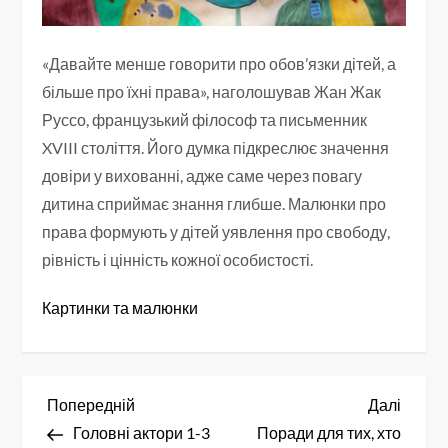
«Давайте менше говорити про обов’язки дітей, а
більше про їхні права», наголошував Жан Жак
Руссо, французький філософ та письменник
XVIII століття. Його думка підкреслює значення
довіри у вихованні, адже саме через повагу
дитина сприймає знання глибше. Малюнки про
права формують у дітей уявлення про свободу,
рівність і цінність кожної особистості.
Картинки та малюнки
Н
Попередній
Насту
Попередній
Далі
запис
запис
Головні актори 1-3
Поради для тих, хто