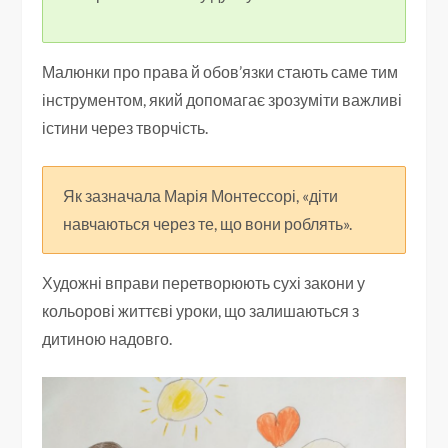
Малюнки про права й обов’язки стають саме тим
інструментом, який допомагає зрозуміти важливі
істини через творчість.
Як зазначала Марія Монтессорі, «діти
навчаються через те, що вони роблять».
Художні вправи перетворюють сухі закони у
кольорові життєві уроки, що залишаються з
дитиною надовго.