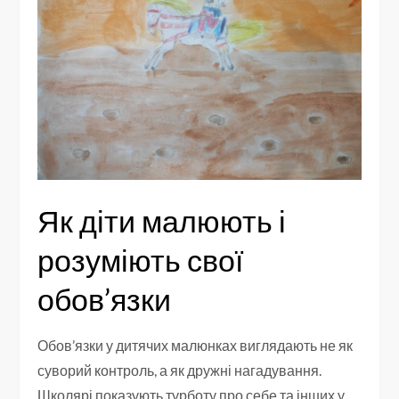
Як діти малюють і
розуміють свої
обов’язки
Обов’язки у дитячих малюнках виглядають не як
суворий контроль, а як дружні нагадування.
Школярі показують турботу про себе та інших у