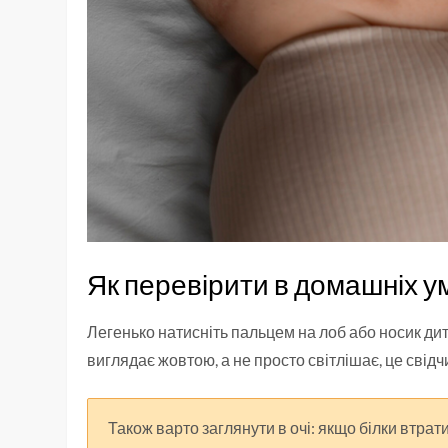
Як перевірити в домашніх у
Легенько натисніть пальцем на лоб або носик дити
виглядає жовтою, а не просто світлішає, це свідч
Також варто заглянути в очі: якщо білки втрат