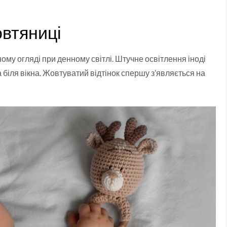
овтяниці
ому огляді при денному світлі. Штучне освітлення іноді
біля вікна. Жовтуватий відтінок спершу з’являється на