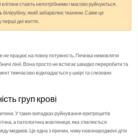
і клітини стають непотрібними і масово руйнуються.
ь білірубіну, який забарвлює тканини. Саме це
 перші дні життя.
ще не працює на повну потужність. Печінка немовляти
ничі лінії. Вона просто не встигає швидко переробити та
гмент тимчасово відкладається у шкірі та слизових
ість груп крові
дитини. У таких випадках руйнування еритроцитів
гічна, а патологічна жовтяниця, яка з’являється
яду медиків. Це одна з причин, чому новонароджені діти