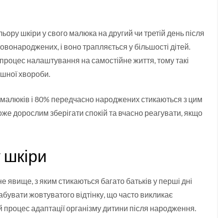
ьору шкіри у свого малюка на другий чи третій день після
онароджених, і воно трапляється у більшості дітей.
процес налаштування на самостійне життя, тому такі
ашної хвороби.
 малюків і 80% передчасно народжених стикаються з цим
оже дорослим зберігати спокій та вчасно реагувати, якщо
 шкіри
явище, з яким стикаються багато батьків у перші дні
набувати жовтуватого відтінку, що часто викликає
й процес адаптації організму дитини після народження.