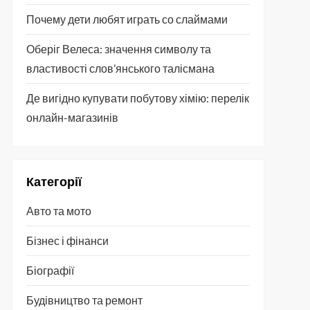
Почему дети любят играть со слаймами
Оберіг Велеса: значення символу та
властивості слов’янського талісмана
Де вигідно купувати побутову хімію: перелік
онлайн-магазинів
Категорії
Авто та мото
Бізнес і фінанси
Біографії
Будівництво та ремонт