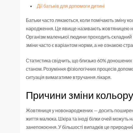
Дії батьків для допомоги дитині
Батьки часто лякаються, коли помічають зміну кол
народження. Це явище називають жовтяницею нов
Організм маленької людини проходить складний 
зміни часто є варіантом норми, а не ознакою стр
Статистика свідчить, що близько 60% доношених
станом. Розуміння фізіологічних процесів допом
ситуація вимагатиме втручання лікаря.
Причини зміни кольору
Жовтяниця у новонароджених — досить поширене 
життя малюка. Шкіра та іноді білки очей можуть 
занепокоєння. У більшості випадків це природни