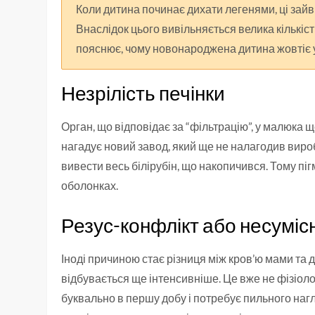
Коли дитина починає дихати легенями, ці зайв
Внаслідок цього вивільняється велика кількіст
пояснює, чому новонароджена дитина жовтіє у
Незрілість печінки
Орган, що відповідає за “фільтрацію”, у малюка 
нагадує новий завод, який ще не налагодив вироб
вивести весь білірубін, що накопичився. Тому пі
оболонках.
Резус-конфлікт або несумісн
Іноді причиною стає різниця між кров’ю мами та 
відбувається ще інтенсивніше. Це вже не фізіоло
буквально в першу добу і потребує пильного нагл