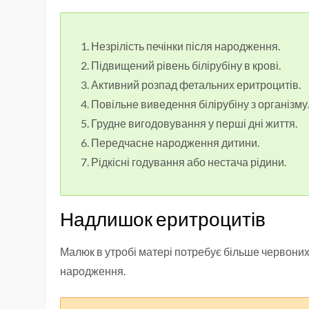
Незрілість печінки після народження.
Підвищений рівень білірубіну в крові.
Активний розпад фетальних еритроцитів.
Повільне виведення білірубіну з організму
Грудне вигодовування у перші дні життя.
Передчасне народження дитини.
Рідкісні годування або нестача рідини.
Надлишок еритроцитів
Малюк в утробі матері потребує більше червоних 
народження.