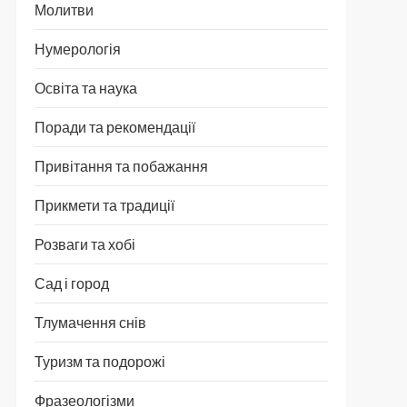
Молитви
Нумерологія
Освіта та наука
Поради та рекомендації
Привітання та побажання
Прикмети та традиції
Розваги та хобі
Сад і город
Тлумачення снів
Туризм та подорожі
Фразеологізми