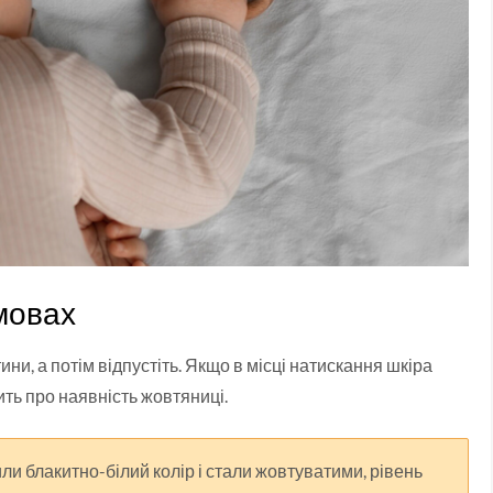
мовах
ни, а потім відпустіть. Якщо в місці натискання шкіра
ить про наявність жовтяниці.
или блакитно-білий колір і стали жовтуватими, рівень