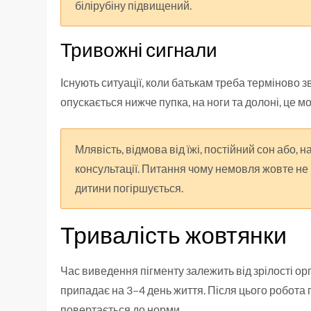
білірубіну підвищений.
Тривожні сигнали
Існують ситуації, коли батькам треба терміново 
опускається нижче пупка, на ноги та долоні, це м
Млявість, відмова від їжі, постійний сон або,
консультації. Питання чому немовля жовте не 
дитини погіршується.
Тривалість жовтянки
Час виведення пігменту залежить від зрілості ор
припадає на 3–4 день життя. Після цього робота 
повертається до норми.