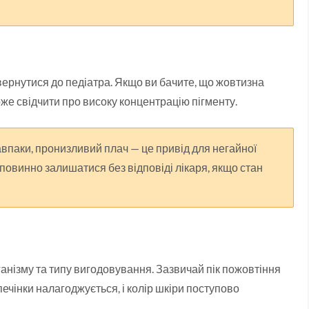
звернутися до педіатра. Якщо ви бачите, що жовтизна
оже свідчити про високу концентрацію пігменту.
 навпаки, пронизливий плач — це привід для негайної
повинно залишатися без відповіді лікаря, якщо стан
ганізму та типу вигодовування. Зазвичай пік пожовтіння
печінки налагоджується, і колір шкіри поступово